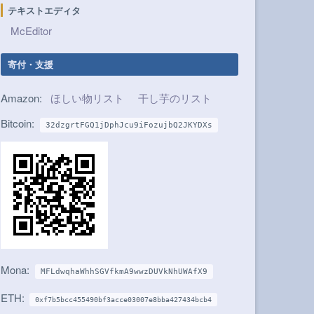
テキストエディタ
McEditor
寄付・支援
Amazon:
ほしい物リスト
干し芋のリスト
Bitcoin:
32dzgrtFGQ1jDphJcu9iFozujbQ2JKYDXs
Mona:
MFLdwqhaWhhSGVfkmA9wwzDUVkNhUWAfX9
ETH:
0xf7b5bcc455490bf3acce03007e8bba427434bcb4