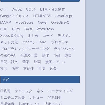
C++
Cocoa
C言語
DTM・音楽制作
Googleアドセンス
HTML/CSS
JavaScript
MAMP
MuseScore
News
Objective-C
PHP
Ruby
Swift
WordPress
Xcode & Clang
まとめ
コード
デザイン
ネット文化
パソコン・Mac
プログラマ
プログラミング／コーディング
ライフハック
今週のAA
今週の一言
創作
小品
戯言
日記・雑文
昔話
映画
漫画・アニメ
社会
考察
衣食住
言語
音楽
タグ
IT教養
テクニック
ネタ
マーケティング
ミニチュア音楽
レビュー
問題対処
基礎知識
技術エッセイ
技術コラム