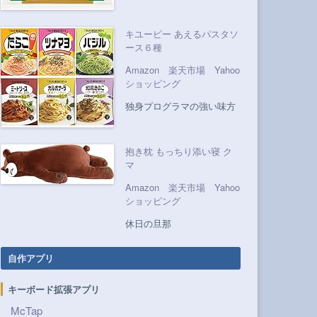
キユーピー あえるパスタソ
ース６種
Amazon
楽天市場
Yahoo
ショッピング
独身プログラマの強い味方
抱き枕 もっちり添い寝 ク
マ
Amazon
楽天市場
Yahoo
ショッピング
休日の旦那
自作アプリ
キーボード拡張アプリ
McTap