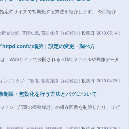
や指定のサイズで初期化する方法を紹介します。 今回紹介
:
問題対処
,
基礎知識
,
言語仕様
,
詳細解説
| 投稿日:
2019.05.14
|
httpd.confの場所｜設定の変更・調べ方
は、Webサイトで公開されるHTMLファイルや画像データ
ィング
| タグ:
IT教養
,
基礎知識
,
詳細解説
| 投稿日:
2019.04.05
|
の回数制限・無効化を行う方法とバグについて
でリビジョン（記事の投稿履歴）の保存回数を制限したり、リビ
処
,
基礎知識
,
言語仕様
,
詳細解説
,
豆知識
| 投稿日:
2019.03.26
|