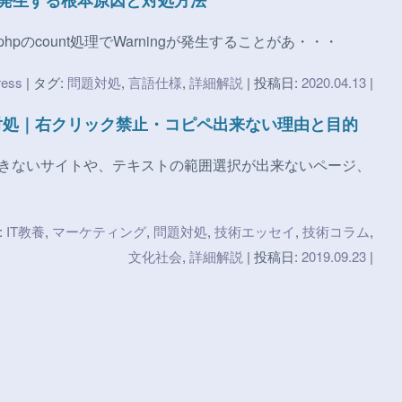
ount()が発生する根本原因と対処方法
late.phpのcount処理でWarningが発生することがあ・・・
ess
| タグ:
問題対処
,
言語仕様
,
詳細解説
| 投稿日:
2020.04.13
|
対処｜右クリック禁止・コピペ出来ない理由と目的
きないサイトや、テキストの範囲選択が出来ないページ、
:
IT教養
,
マーケティング
,
問題対処
,
技術エッセイ
,
技術コラム
,
文化社会
,
詳細解説
| 投稿日:
2019.09.23
|