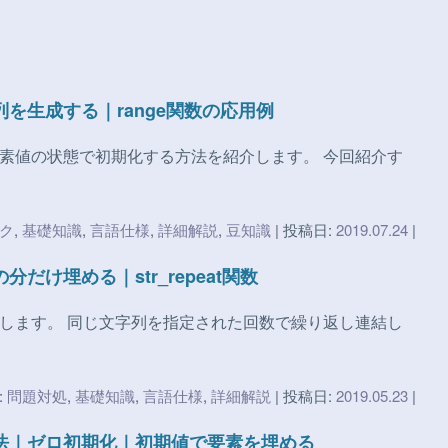
を生成する｜range関数の応用例
要素値の状態で初期化する方法を紹介します。 今回紹介す
ク
,
基礎知識
,
言語仕様
,
詳細解説
,
豆知識
| 投稿日:
2019.07.24
|
だけ埋める｜str_repeat関数
説します。 同じ文字列を指定された回数で繰り返し連結し
:
問題対処
,
基礎知識
,
言語仕様
,
詳細解説
| 投稿日:
2019.05.23
|
方法｜ゼロ初期化｜初期値で要素を埋める