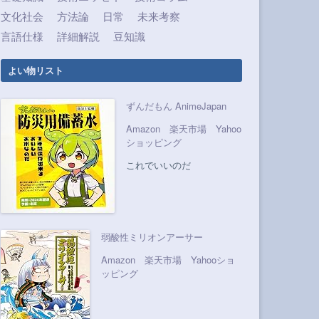
文化社会
方法論
日常
未来考察
言語仕様
詳細解説
豆知識
よい物リスト
ずんだもん AnimeJapan
Amazon
楽天市場
Yahoo
ショッピング
これでいいのだ
弱酸性ミリオンアーサー
Amazon
楽天市場
Yahooショ
ッピング