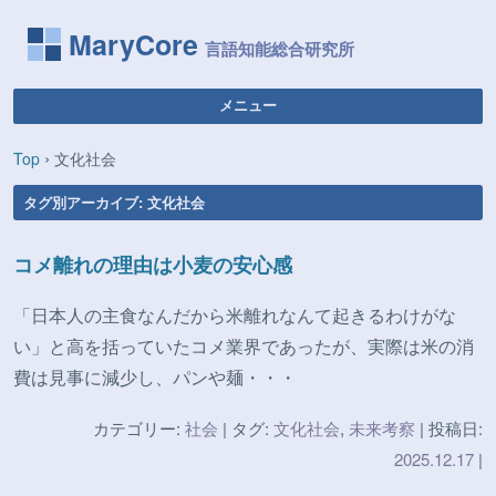
MaryCore
メニュー
コンテンツへ移動
›
Top
文化社会
タグ別アーカイブ:
文化社会
コメ離れの理由は小麦の安心感
「日本人の主食なんだから米離れなんて起きるわけがな
い」と高を括っていたコメ業界であったが、実際は米の消
費は見事に減少し、パンや麺・・・
カテゴリー:
社会
| タグ:
文化社会
,
未来考察
| 投稿日:
2025.12.17
|