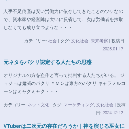
人手不足倒産は安い労働力に依存してきたことのツケなの
で、資本家や経営陣は大いに反省して、次は労働者を搾取
しなくても成り立つような・・・
カテゴリー:
社会
| タグ:
文化社会
,
未来考察
| 投稿日:
2025.01.17
|
元ネタをパクリ認定する人たちの思惑
オリジナルの方を盗作と言って批判する人たちがいる。 ジ
ョジョは鬼滅のパクリ ＹＭＯは東方のパクリ キャラメルコ
ーンはミャクミャク・・・
カテゴリー:
ネット文化
| タグ:
マーケティング
,
文化社会
| 投稿
日:
2024.12.13
|
VTuberは二次元の存在だろうか｜神を演じる巫女に