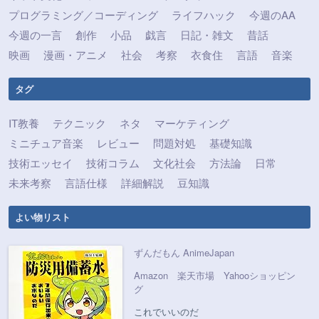
プログラミング／コーディング
ライフハック
今週のAA
今週の一言
創作
小品
戯言
日記・雑文
昔話
映画
漫画・アニメ
社会
考察
衣食住
言語
音楽
タグ
IT教養
テクニック
ネタ
マーケティング
ミニチュア音楽
レビュー
問題対処
基礎知識
技術エッセイ
技術コラム
文化社会
方法論
日常
未来考察
言語仕様
詳細解説
豆知識
よい物リスト
ずんだもん AnimeJapan
Amazon
楽天市場
Yahooショッピン
グ
これでいいのだ