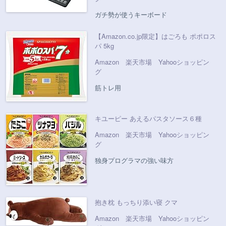
ガチ勢が使うキーボード
【Amazon.co.jp限定】はごろも ポポロス
パ 5kg
Amazon
楽天市場
Yahooショッピン
グ
筋トレ用
キユーピー あえるパスタソース６種
Amazon
楽天市場
Yahooショッピン
グ
独身プログラマの強い味方
抱き枕 もっちり添い寝 クマ
Amazon
楽天市場
Yahooショッピン