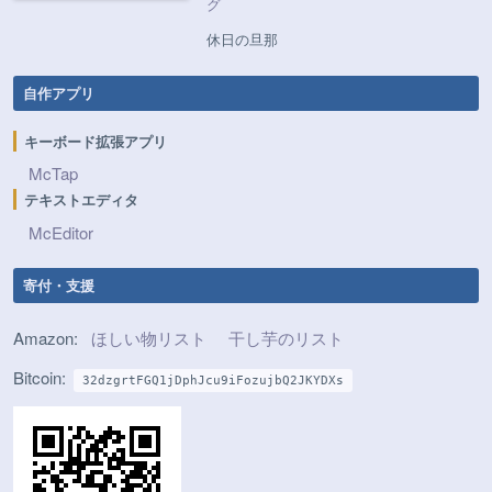
グ
休日の旦那
自作アプリ
キーボード拡張アプリ
McTap
テキストエディタ
McEditor
寄付・支援
Amazon:
ほしい物リスト
干し芋のリスト
Bitcoin:
32dzgrtFGQ1jDphJcu9iFozujbQ2JKYDXs