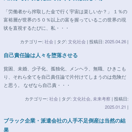
「労働者から搾取した金で行く宇宙は楽しいか？」 １％の
富裕層が世界の５０％以上の富を握っているこの世界の現
状を直視するたびに、私・・・
カテゴリー:
社会
| タグ:
文化社会
| 投稿日:
2025.04.26
|
自己責任論は人々を堕落させる
貧困、未婚、少子化、孤独化、メンヘラ、無職、ひきこも
り、それら全てを自己責任論で片付けてしまうのは危険だ
と思う。 なぜなら自己責・・・
カテゴリー:
社会
| タグ:
文化社会
,
未来考察
| 投稿日:
2025.01.21
|
ブラック企業・派遣会社の人手不足倒産は当然の結
果