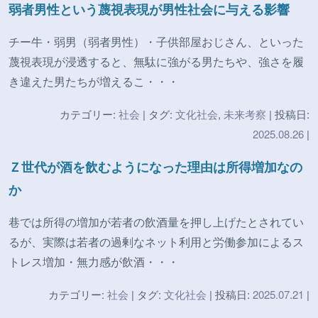
弱者男性という蔑視表現が男性社会に与える影響
チー牛・弱男（弱者男性）・子供部屋おじさん、といった
蔑視表現が浸透すると、無駄に強がる男たちや、強さを履
き違えた男たちが増えるこ・・・
カテゴリー:
社会
| タグ:
文化社会
,
未来考察
| 投稿日:
2025.08.26
|
Ｚ世代が酒を飲むようになった理由は所得増加なの
か
巷では所得の増加が若者の飲酒量を押し上げたとされてい
るが、実際は若者の過剰なネット利用と労働参加によるス
トレス増加・無力感が飲酒・・・
カテゴリー:
社会
| タグ:
文化社会
| 投稿日:
2025.07.21
|