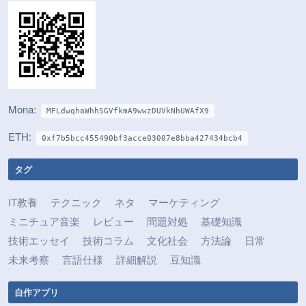
Mona:
MFLdwqhaWhhSGVfkmA9wwzDUVkNhUWAfX9
ETH:
0xf7b5bcc455490bf3acce03007e8bba427434bcb4
タグ
IT教養
テクニック
ネタ
マーケティング
ミニチュア音楽
レビュー
問題対処
基礎知識
技術エッセイ
技術コラム
文化社会
方法論
日常
未来考察
言語仕様
詳細解説
豆知識
自作アプリ