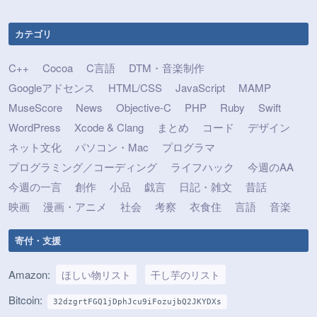
カテゴリ
C++
Cocoa
C言語
DTM・音楽制作
Googleアドセンス
HTML/CSS
JavaScript
MAMP
MuseScore
News
Objective-C
PHP
Ruby
Swift
WordPress
Xcode & Clang
まとめ
コード
デザイン
ネット文化
パソコン・Mac
プログラマ
プログラミング／コーディング
ライフハック
今週のAA
今週の一言
創作
小品
戯言
日記・雑文
昔話
映画
漫画・アニメ
社会
考察
衣食住
言語
音楽
寄付・支援
Amazon:
ほしい物リスト
干し芋のリスト
Bitcoin:
32dzgrtFGQ1jDphJcu9iFozujbQ2JKYDXs