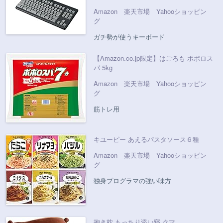
Amazon
楽天市場
Yahooショッピン
グ
ガチ勢が使うキーボード
【Amazon.co.jp限定】はごろも ポポロス
パ 5kg
Amazon
楽天市場
Yahooショッピン
グ
筋トレ用
キユーピー あえるパスタソース６種
Amazon
楽天市場
Yahooショッピン
グ
独身プログラマの強い味方
抱き枕 もっちり添い寝 クマ