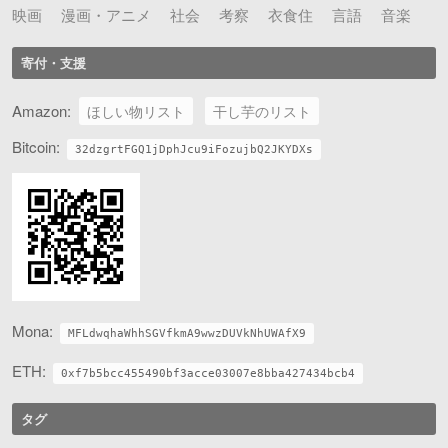
映画
漫画・アニメ
社会
考察
衣食住
言語
音楽
寄付・支援
Amazon:
ほしい物リスト
干し芋のリスト
Bitcoin:
32dzgrtFGQ1jDphJcu9iFozujbQ2JKYDXs
Mona:
MFLdwqhaWhhSGVfkmA9wwzDUVkNhUWAfX9
ETH:
0xf7b5bcc455490bf3acce03007e8bba427434bcb4
タグ