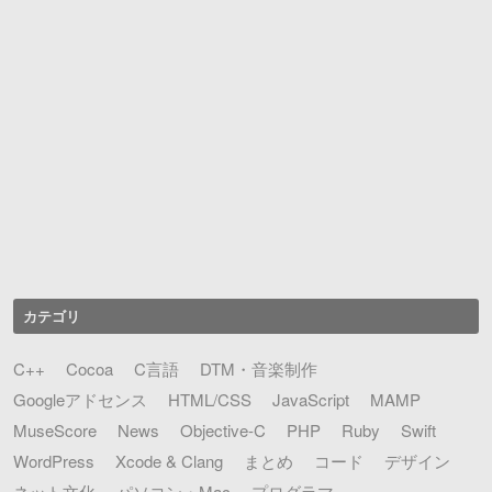
カテゴリ
C++
Cocoa
C言語
DTM・音楽制作
Googleアドセンス
HTML/CSS
JavaScript
MAMP
MuseScore
News
Objective-C
PHP
Ruby
Swift
WordPress
Xcode & Clang
まとめ
コード
デザイン
ネット文化
パソコン・Mac
プログラマ