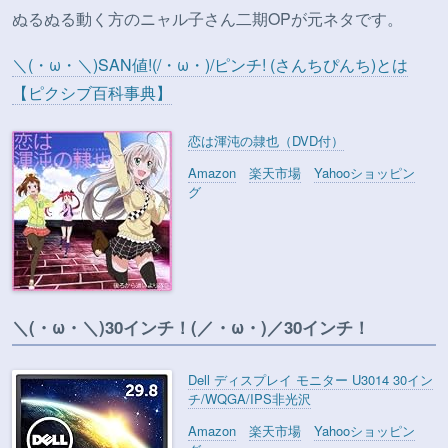
ぬるぬる動く方のニャル子さん二期OPが元ネタです。
＼(・ω・＼)SAN値!(/・ω・)/ピンチ! (さんちぴんち)とは
【ピクシブ百科事典】
恋は渾沌の隷也（DVD付）
Amazon
楽天市場
Yahooショッピン
グ
＼(・ω・＼)30インチ！(／・ω・)／30インチ！
Dell ディスプレイ モニター U3014 30イン
チ/WQGA/IPS非光沢
Amazon
楽天市場
Yahooショッピン