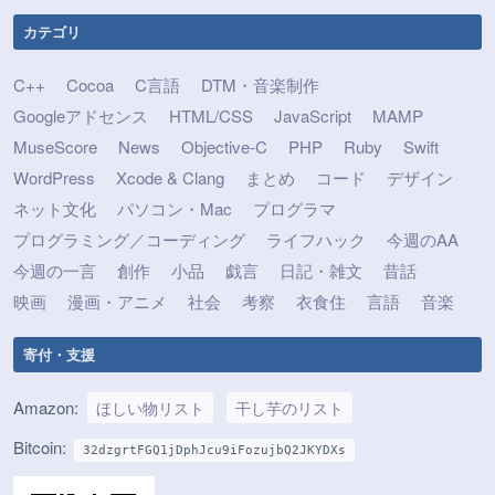
カテゴリ
C++
Cocoa
C言語
DTM・音楽制作
Googleアドセンス
HTML/CSS
JavaScript
MAMP
MuseScore
News
Objective-C
PHP
Ruby
Swift
WordPress
Xcode & Clang
まとめ
コード
デザイン
ネット文化
パソコン・Mac
プログラマ
プログラミング／コーディング
ライフハック
今週のAA
今週の一言
創作
小品
戯言
日記・雑文
昔話
映画
漫画・アニメ
社会
考察
衣食住
言語
音楽
寄付・支援
Amazon:
ほしい物リスト
干し芋のリスト
Bitcoin:
32dzgrtFGQ1jDphJcu9iFozujbQ2JKYDXs