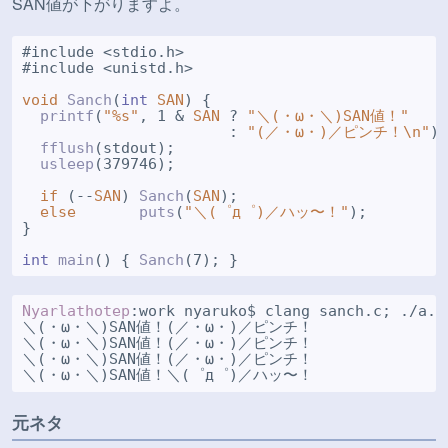
SAN値が下がりますよ。
#include <stdio.h>

#include <unistd.h>

void
Sanch
(
int
SAN
) {

printf
(
"%s"
, 1 & 
SAN
 ? 
"＼(・ω・＼)SAN値！"
                       : 
"(／・ω・)／ピンチ！\n"
);
fflush
(stdout);

usleep
(379746);

if
 (--
SAN
) 
Sanch
(
SAN
);

else
puts
(
"＼(゜д゜)／ハッ〜！"
);

}

int
main
() { 
Sanch
Nyarlathotep
:work nyaruko$ clang sanch.c; ./a.ou
＼(・ω・＼)SAN値！(／・ω・)／ピンチ！

＼(・ω・＼)SAN値！(／・ω・)／ピンチ！

＼(・ω・＼)SAN値！(／・ω・)／ピンチ！

元ネタ