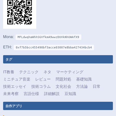
Mona:
MFLdwqhaWhhSGVfkmA9wwzDUVkNhUWAfX9
ETH:
0xf7b5bcc455490bf3acce03007e8bba427434bcb4
タグ
IT教養
テクニック
ネタ
マーケティング
ミニチュア音楽
レビュー
問題対処
基礎知識
技術エッセイ
技術コラム
文化社会
方法論
日常
未来考察
言語仕様
詳細解説
豆知識
自作アプリ