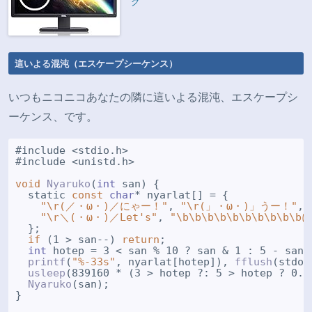
グ
這いよる混沌（エスケープシーケンス）
いつもニコニコあなたの隣に這いよる混沌、エスケープシ
ーケンス、です。
#include <stdio.h>

#include <unistd.h>

void
Nyaruko
(
int
 san) {

  static 
const
char
* nyarlat[] = {

"\r(／・ω・)／にゃー！"
, 
"\r(」・ω・)」うー！"
, 
"\r＼(・ω・)／Let's"
, 
"\b\b\b\b\b\b\b\b\b\
  };

if
 (1 > san--) 
return
;

int
 hotep = 3 < san % 10 ? san & 1 : 5 - san %
printf
(
"%-33s"
, nyarlat[hotep]), 
fflush
(stdou
usleep
(839160 * (3 > hotep ?: 5 > hotep ? 0.2 
Nyaruko
(san);

}
