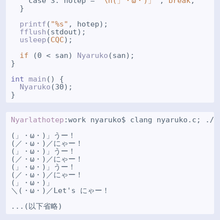
    case 3: hotep = 
"\n(」・ω・)」"
; 
break
;

  }

printf
(
"%s"
, hotep);

fflush
(stdout);

usleep
(
CQC
);

if
 (0 < san) 
Nyaruko
(san);

}

int
main
() {

Nyaruko
(30);

Nyarlathotep
:work nyaruko$ clang nyaruko.c; ./a.
(」・ω・)」うー！

(／・ω・)／にゃー！

(」・ω・)」うー！

(／・ω・)／にゃー！

(」・ω・)」うー！

(／・ω・)／にゃー！

(」・ω・)」

＼(・ω・)／Let's にゃー！
