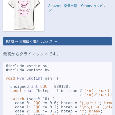
Amazon
楽天市場
Yahooショッピン
グ
第1期 〜 太陽曰く燃えよカオス 〜
最初からクライマックスです。
#include <stdio.h>

#include <unistd.h>

void
Nyaruko
(
int
 san) {

  unsigned 
int
CQC
 = 839160;

const
char
 *hotep = 1 & --san ? 
"\n(」・ω・)
                                : 
"\n(／・ω・)
switch
 (san % 10) {

    case 0: 
CQC
 *= 0.6; hotep = 
"にゃー！"
; 
brea
    case 1: 
CQC
 *= 0.2; hotep = 
"\n＼(・ω・)／Let
    case 2: 
CQC
 *= 0.2; hotep = 
""
; 
break
;
