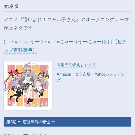
元ネタ
アニメ『這いよれ！ニャル子さん』のオープニングテーマ
が元ネタです。
(」・ω・)」うー!(/・ω・)/にゃー! (うーにゃー)とは【ピク
シブ百科事典】
太陽曰く燃えよカオス
Amazon
楽天市場
Yahooショッピン
グ
第2期 〜 恋は渾沌の隷也 〜