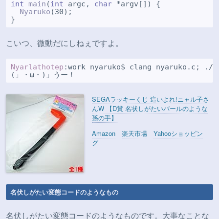
int
main
(
int
 argc, 
char
 *argv[]) {

Nyaruko
(30);

こいつ、微動だにしねぇですよ。
Nyarlathotep
:work nyaruko$ clang nyaruko.c; ./a.
SEGAラッキーくじ 這いよれ!ニャル子さ
んW 【D賞 名状しがたいバールのような
孫の手】
Amazon
楽天市場
Yahooショッピン
グ
名伏しがたい変態コードのようなもの
名伏しがたい変態コードのようなものです。大事なことな