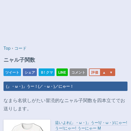
›
Top
コード
ニャル子関数
(」・ω・)」うー！(／・ω・)／にゃー！
なまら名状しがたい冒涜的なニャル子関数を四本立てでお
送りします。
這いよれ(」・ω・)」うー!(/・ω・)/にゃー!
うー!にゃー! うーにゃー M