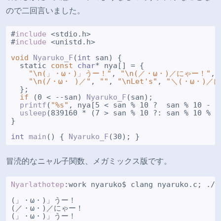
ので二回言いました。
#
include
 <stdio.h>

#
include
 <unistd.h>

void
Nyaruko_F
(
int
 san) {

  static 
const
char
* nya[] = {

"\n(」・ω・)」うー！"
, 
"\n(／・ω・)／にゃー！"
,

"\n(/・ω・ )／"
, 
""
, 
"\nLet's"
, 
"＼(・ω・)／
  };

if
 (0 < --san) 
Nyaruko_F
(san);

printf
(
"%s"
, nya[5 < san % 10 ?  san % 10 - 4
usleep
(839160 * (7 > san % 10 ?: san % 10 % 3 
}

int
main
() { 
Nyaruko_F
冒涜的なニャル子関数、メガミックス版です。
Nyarlathotep
:work nyaruko$ clang nyaruko.c; ./a.
(」・ω・)」うー！

(／・ω・)／にゃー！

(」・ω・)」うー！
