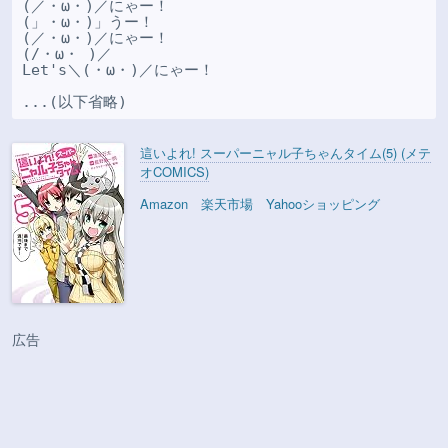
(／・ω・)／にゃー！

(」・ω・)」うー！

(／・ω・)／にゃー！

(/・ω・ )／

Let's＼(・ω・)／にゃー！

這いよれ! スーパーニャル子ちゃんタイム(5) (メテ
オCOMICS)
Amazon
楽天市場
Yahooショッピング
広告