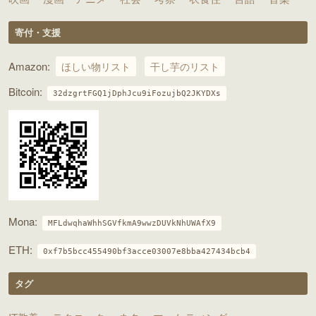
寄付・支援
Amazon:
ほしい物リスト
干し芋のリスト
Bitcoin:
32dzgrtFGQ1jDphJcu9iFozujbQ2JKYDXs
Mona:
MFLdwqhaWhhSGVfkmA9wwzDUVkNhUWAfX9
ETH:
0xf7b5bcc455490bf3acce03007e8bba427434bcb4
タグ