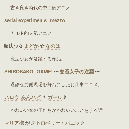
古き良き時代の中二病アニメ
serial experiments
mezzo
カルト的人気アニメ
魔法少女
まどか
☆
なのは
魔法少女が活躍する作品。
SHIROBAKO
GAME!
〜
交番女子の逆襲
〜
過酷な労働現場を舞台にしたお仕事アニメ。
スロウ
あんハピ
＊
ガール
♪
かわいい女の子たちがかわいいことをする話。
マリア様
が
ストロベリー・パニック