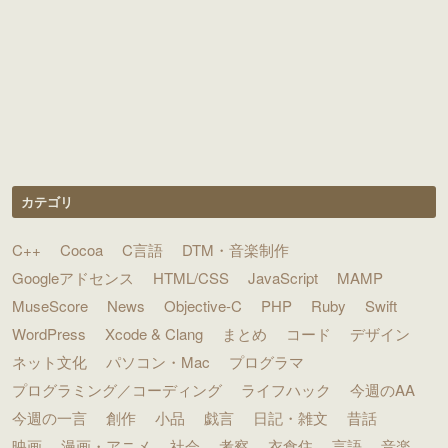
カテゴリ
C++
Cocoa
C言語
DTM・音楽制作
Googleアドセンス
HTML/CSS
JavaScript
MAMP
MuseScore
News
Objective-C
PHP
Ruby
Swift
WordPress
Xcode & Clang
まとめ
コード
デザイン
ネット文化
パソコン・Mac
プログラマ
プログラミング／コーディング
ライフハック
今週のAA
今週の一言
創作
小品
戯言
日記・雑文
昔話
映画
漫画・アニメ
社会
考察
衣食住
言語
音楽