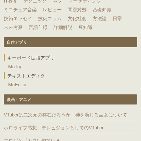
IT教養
テクニック
ネタ
マーケティング
ミニチュア音楽
レビュー
問題対処
基礎知識
技術エッセイ
技術コラム
文化社会
方法論
日常
未来考察
言語仕様
詳細解説
豆知識
自作アプリ
キーボード拡張アプリ
McTap
テキストエディタ
McEditor
漫画・アニメ
VTuberは二次元の存在だろうか｜神を演じる巫女について
ホロライブ感想｜テレビジョンとしてのVTuber
エロゲとボカロは似ている