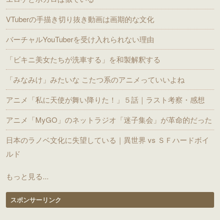
VTuberの手描き切り抜き動画は画期的な文化
バーチャルYouTuberを受け入れられない理由
「ビキニ美女たちが洗車する」を和製解釈する
「みなみけ」みたいな こたつ系のアニメっていいよね
アニメ「私に天使が舞い降りた！」５話｜ラスト考察・感想
アニメ「MyGO」のネットラジオ「迷子集会」が革命的だった
日本のラノベ文化に失望している｜異世界 vs ＳＦハードボイ
ルド
もっと見る...
スポンサーリンク