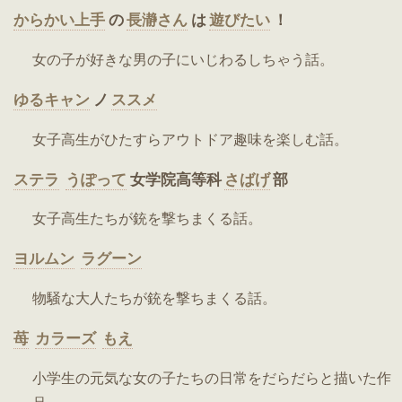
からかい上手
の
長瀞さん
は
遊びたい
！
女の子が好きな男の子にいじわるしちゃう話。
ゆるキャン
ノ
ススメ
女子高生がひたすらアウトドア趣味を楽しむ話。
ステラ
うぽって
女学院高等科
さばげ
部
女子高生たちが銃を撃ちまくる話。
ヨルムン
ラグーン
物騒な大人たちが銃を撃ちまくる話。
苺
カラーズ
もえ
小学生の元気な女の子たちの日常をだらだらと描いた作