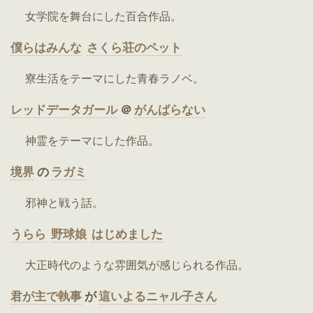
女学院を舞台にした百合作品。
僕らはみんな
さくら荘のペット
寮生活をテーマにした青春ラノベ。
レッドデータガール
＠
がんばらない
神霊をテーマにした作品。
境界
の
ラガミ
邪神と戦う話。
うらら
野球娘
はじめました
大正時代のような雰囲気が感じられる作品。
君が主で執事
が
這いよるニャル子さん