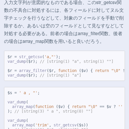
入力文字列が意図的なものである場合、このstr_getcsv関
数の不具合に対処するには、各フィールドに対してヌル文
字チェックを行うなどして、対象のフィールドを手動で削
除するか、あるいは空のフィールドとして見なすなどして
対処する必要がある。前者の場合はarray_filter関数、後者
の場合はarray_map関数を用いると良いだろう。
$r = 
str_getcsv
(
'a,"'
var_dump
($r); 
// [string(1) "a", string(1) ""]
$r = 
array_filter
($r, 
function
 ($v) { 
return
"\0"
var_dump
($r); 
// [string(1) "a"]
$s = 
' a , "'
;

var_dump
(

array_map
(
function
 ($v) { 
return
"\0"
 == $v ? 
''
 :
); 
// [string(3) " a ", string(0) ""]
var_dump
(

array_map
(
'trim'
, 
str_getcsv
($s))
