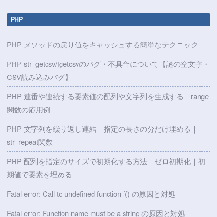
PHP
PHP メソッドの戻り値をキャッシュする簡単なテクニック
PHP str_getcsv/fgetcsvのバグ・不具合について【謎の空文字・
CSV読み込みバグ】
PHP 連番や連続する要素値の配列や文字列を生成する｜range
関数の応用例
PHP 文字列を繰り返し連結｜指定の長さの分だけ埋める｜
str_repeat関数
PHP 配列を指定のサイズで初期化する方法｜ゼロ初期化｜初
期値で要素を埋める
Fatal error: Call to undefined function f() の原因と対処
Fatal error: Function name must be a string の原因と対処