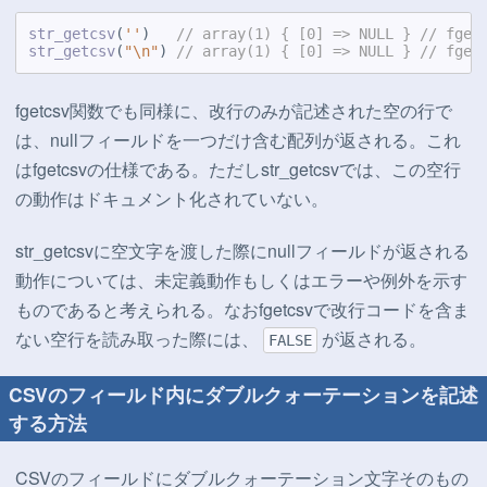
str_getcsv
(
''
)   
// array(1) { [0] => NULL } // fg
str_getcsv
(
"\n"
) 
// array(1) { [0] => NULL } // f
fgetcsv関数でも同様に、改行のみが記述された空の行で
は、nullフィールドを一つだけ含む配列が返される。これ
はfgetcsvの仕様である。ただしstr_getcsvでは、この空行
の動作はドキュメント化されていない。
str_getcsvに空文字を渡した際にnullフィールドが返される
動作については、未定義動作もしくはエラーや例外を示す
ものであると考えられる。なおfgetcsvで改行コードを含ま
ない空行を読み取った際には、
が返される。
FALSE
CSVのフィールド内にダブルクォーテーションを記述
する方法
CSVのフィールドにダブルクォーテーション文字そのもの