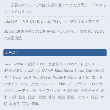
ＩＴ業界のエンジニア職に幻想を抱きすぎだと思う｜プログラ
マ・ＳＥはキツイ
庶民はＦＩＲＥを目指すべきではない｜早期リタイアの罠
SDGsは庶民が多くの負担を強いられるだけ｜胡散臭いSDGs
の支配構造
カテゴリ
C++
Cocoa
C言語
DTM・音楽制作
Googleアドセンス
HTML/CSS
JavaScript
MAMP
MuseScore
News
Objective-C
PHP
Ruby
Swift
WordPress
Xcode & Clang
まとめ
コード
デザイン
ネット文化
パソコン・Mac
プログラマ
プログラミ
ング／コーディング
ライフハック
今週のAA
今週の一言
創
作
小品
戯言
日記・雑文
昔話
映画
漫画・アニメ
社会
考
察
衣食住
言語
音楽