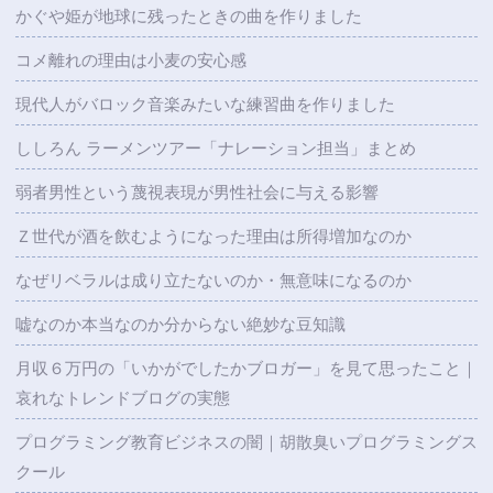
かぐや姫が地球に残ったときの曲を作りました
コメ離れの理由は小麦の安心感
現代人がバロック音楽みたいな練習曲を作りました
ししろん ラーメンツアー「ナレーション担当」まとめ
弱者男性という蔑視表現が男性社会に与える影響
Ｚ世代が酒を飲むようになった理由は所得増加なのか
なぜリベラルは成り立たないのか・無意味になるのか
嘘なのか本当なのか分からない絶妙な豆知識
月収６万円の「いかがでしたかブロガー」を見て思ったこと｜
哀れなトレンドブログの実態
プログラミング教育ビジネスの闇｜胡散臭いプログラミングス
クール