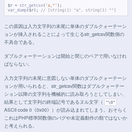
$r = 
str_getcsv
(
'a,"'
var_dump
($r); 
// [string(1) "a", string(1) ""]
この原因は入力文字列の末尾に単体のダブルクォーテーシ
ョンが挿入されることによって生じるstr_getcsv関数側の
不具合である。
ダブルクォーテーションは開始と閉じのペアで用いなけれ
ばならない。
入力文字列の末尾に意図しない単体のダブルクォーテーシ
ョンが用いられると、str_getcsv関数はダブルクォーテー
ション以降の文字列を機械的に読み取ろうとしてしまい、
結果として文字列の終端記号であるヌル文字（
"\0"
ASCII code 0《0x00》）が読み込まれてしまう。おそらく
これはPHP標準関数側のバグや未定義動作の類ではないか
と考えられる。