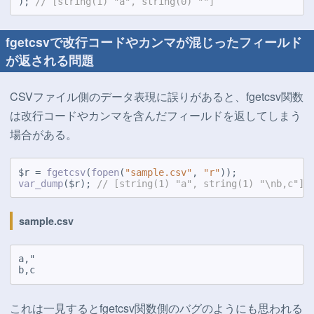
); 
// [string(1) "a", string(0) ""]
fgetcsvで改行コードやカンマが混じったフィールド
が返される問題
CSVファイル側のデータ表現に誤りがあると、fgetcsv関数
は改行コードやカンマを含んだフィールドを返してしまう
場合がある。
$r = 
fgetcsv
(
fopen
(
"sample.csv"
, 
"r"
var_dump
($r); 
// [string(1) "a", string(1) "\nb,c"]
sample.csv
a,"

b,c
これは一見するとfgetcsv関数側のバグのようにも思われる