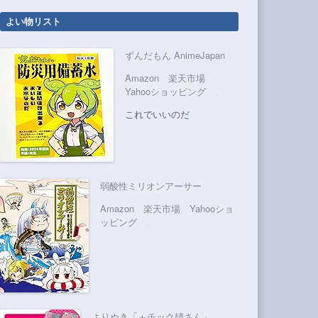
よい物リスト
ずんだもん AnimeJapan
Amazon
楽天市場
Yahooショッピング
これでいいのだ
弱酸性ミリオンアーサー
Amazon
楽天市場
Yahooショ
ッピング
よりぬき「＋チック姉さん」