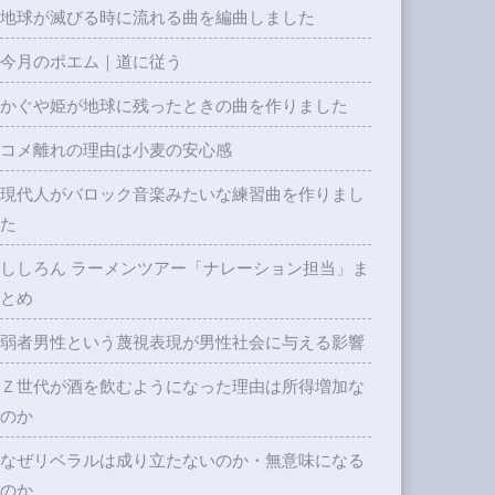
地球が滅びる時に流れる曲を編曲しました
今月のポエム｜道に従う
かぐや姫が地球に残ったときの曲を作りました
コメ離れの理由は小麦の安心感
現代人がバロック音楽みたいな練習曲を作りまし
た
ししろん ラーメンツアー「ナレーション担当」ま
とめ
弱者男性という蔑視表現が男性社会に与える影響
Ｚ世代が酒を飲むようになった理由は所得増加な
のか
なぜリベラルは成り立たないのか・無意味になる
のか