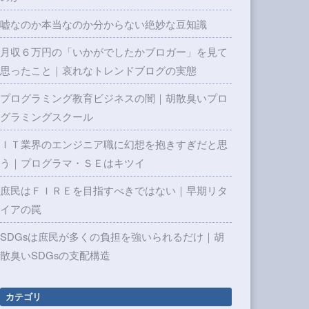
嘘なのか本当なのか分からない絶妙な豆知識
月収６万円の「いかがでしたかブロガー」を見て
思ったこと｜哀れなトレンドブログの実態
プログラミング教育ビジネスの闇｜胡散臭いプロ
グラミングスクール
ＩＴ業界のエンジニア職に幻想を抱きすぎだと思
う｜プログラマ・ＳＥはキツイ
庶民はＦＩＲＥを目指すべきではない｜早期リタ
イアの罠
SDGsは庶民が多くの負担を強いられるだけ｜胡
散臭いSDGsの支配構造
カテゴリ