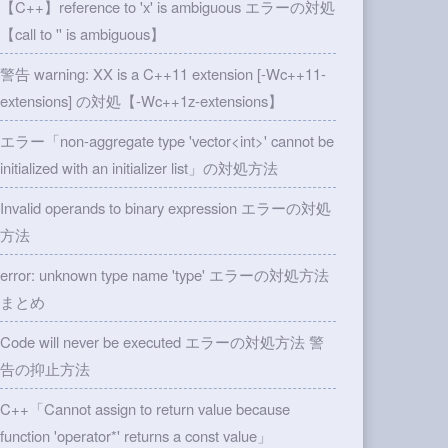
【C++】reference to 'x' is ambiguous エラーの対処
【call to '' is ambiguous】
警告 warning: XX is a C++11 extension [-Wc++11-
extensions] の対処【-Wc++1z-extensions】
エラー「non-aggregate type 'vector<int>' cannot be
initialized with an initializer list」の対処方法
Invalid operands to binary expression エラーの対処
方法
error: unknown type name 'type' エラーの対処方法
まとめ
Code will never be executed エラーの対処方法 警
告の抑止方法
C++「Cannot assign to return value because
function 'operator*' returns a const value」