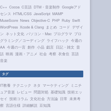
C++
Cocoa
C言語
DTM・音楽制作
Googleアド
センス
HTML/CSS
JavaScript
MAMP
MuseScore
News
Objective-C
PHP
Ruby
Swift
WordPress
Xcode & Clang
まとめ
コード
デザイ
ン
ネット文化
パソコン・Mac
プログラマ
プロ
グラミング／コーディング
ライフハック
今週の
AA
今週の一言
創作
小品
戯言
日記・雑文
昔
話
映画
漫画・アニメ
社会
考察
衣食住
言語
音楽
タグ
IT教養
テクニック
ネタ
マーケティング
ミニチ
ュア音楽
レビュー
問題対処
基礎知識
技術エッ
セイ
技術コラム
文化社会
方法論
日常
未来考
察
言語仕様
詳細解説
豆知識