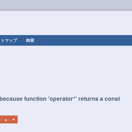
イトマップ
検索
ecause function 'operator*' returns a const