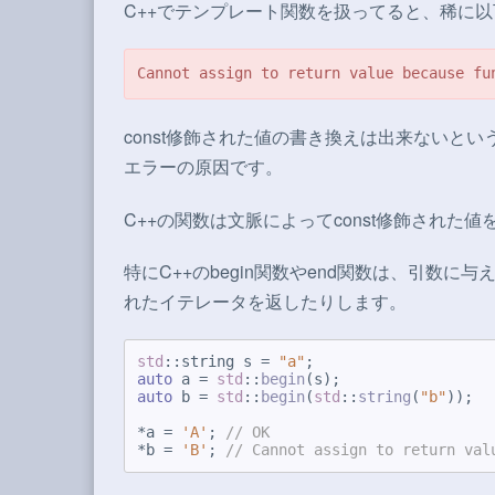
C++でテンプレート関数を扱ってると、稀に
Cannot assign to return value because fu
const修飾された値の書き換えは出来ないとい
エラーの原因です。
C++の関数は文脈によってconst修飾された
特にC++のbegin関数やend関数は、引数に
れたイテレータを返したりします。
std
::string s = 
"a"
auto
 a = 
std
::
begin
auto
 b = 
std
::
begin
(
std
::
string
(
"b"
));

*a = 
'A'
; 
// OK
*b = 
'B'
; 
// Cannot assign to return val