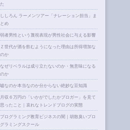
た
ししろん ラーメンツアー「ナレーション担当」ま
とめ
弱者男性という蔑視表現が男性社会に与える影響
Ｚ世代が酒を飲むようになった理由は所得増加な
のか
なぜリベラルは成り立たないのか・無意味になる
のか
嘘なのか本当なのか分からない絶妙な豆知識
月収６万円の「いかがでしたかブロガー」を見て
思ったこと｜哀れなトレンドブログの実態
プログラミング教育ビジネスの闇｜胡散臭いプロ
グラミングスクール