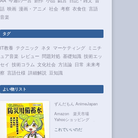
AA
今週の一言
創作
小品
戯言
日記・雑文
昔
話
映画
漫画・アニメ
社会
考察
衣食住
言語
音楽
タグ
IT教養
テクニック
ネタ
マーケティング
ミニチ
ュア音楽
レビュー
問題対処
基礎知識
技術エッ
セイ
技術コラム
文化社会
方法論
日常
未来考
察
言語仕様
詳細解説
豆知識
よい物リスト
ずんだもん AnimeJapan
Amazon
楽天市場
Yahooショッピング
これでいいのだ