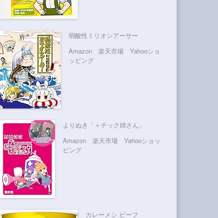
弱酸性ミリオンアーサー
Amazon
楽天市場
Yahooショ
ッピング
よりぬき「＋チック姉さん」
Amazon
楽天市場
Yahooショッ
ピング
カレーメシ ビーフ