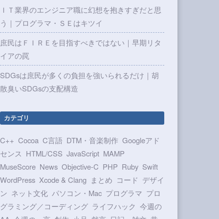
ＩＴ業界のエンジニア職に幻想を抱きすぎだと思
う｜プログラマ・ＳＥはキツイ
庶民はＦＩＲＥを目指すべきではない｜早期リタ
イアの罠
SDGsは庶民が多くの負担を強いられるだけ｜胡
散臭いSDGsの支配構造
カテゴリ
C++
Cocoa
C言語
DTM・音楽制作
Googleアド
センス
HTML/CSS
JavaScript
MAMP
MuseScore
News
Objective-C
PHP
Ruby
Swift
WordPress
Xcode & Clang
まとめ
コード
デザイ
ン
ネット文化
パソコン・Mac
プログラマ
プロ
グラミング／コーディング
ライフハック
今週の