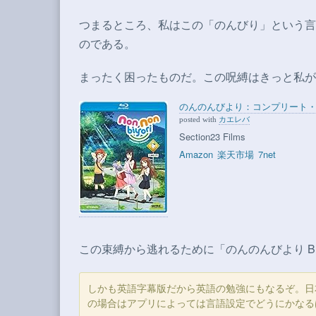
つまるところ、私はこの「のんびり」という言
のである。
まったく困ったものだ。この呪縛はきっと私が
のんのんびより：コンプリート・コレクション 
カエレバ
posted with
Section23 Films
Amazon
楽天市場
7net
この束縛から逃れるために「のんのんびより Blu-
しかも英語字幕版だから英語の勉強にもなるぞ。日本
の場合はアプリによっては言語設定でどうにかなる