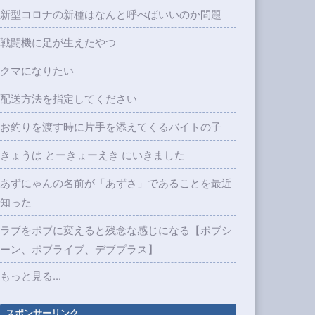
新型コロナの新種はなんと呼べばいいのか問題
戦闘機に足が生えたやつ
クマになりたい
配送方法を指定してください
お釣りを渡す時に片手を添えてくるバイトの子
きょうは とーきょーえき にいきました
あずにゃんの名前が「あずさ」であることを最近
知った
ラブをボブに変えると残念な感じになる【ボブシ
ーン、ボブライブ、デブプラス】
もっと見る...
スポンサーリンク