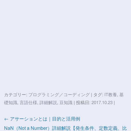
カテゴリー:
プログラミング／コーディング
| タグ:
IT教養
,
基
礎知識
,
言語仕様
,
詳細解説
,
豆知識
| 投稿日:
2017.10.23
|
← アサーションとは｜目的と活用例
NaN（Not a Number）詳細解説【発生条件、定数定義、比