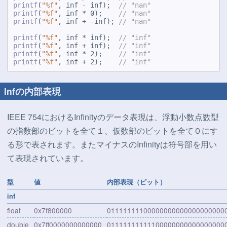
printf
(
"%f"
, inf - inf);  
// "nan"
printf
(
"%f"
, inf * 0);    
// "nan"
printf
(
"%f"
, inf + -inf); 
// "nan"
printf
(
"%f"
, inf * inf);  
// "inf"
printf
(
"%f"
, inf + inf);  
// "inf"
printf
(
"%f"
, inf * 2);    
// "inf"
printf
(
"%f"
, inf + 2);    
// "inf"
Infの内部表現
IEEE 754におけるInfinityのデータ表現は、浮動小数点数型
の指数部のビットを全て１、仮数部のビットを全て０にす
る形で表されます。またマイナスのInfinityは符号部を用い
て表現されています。
型
値
内部表現（ビット）
inf
float
0x7f800000
01111111100000000000000000000
double
0x7ff0000000000000
01111111111100000000000000000