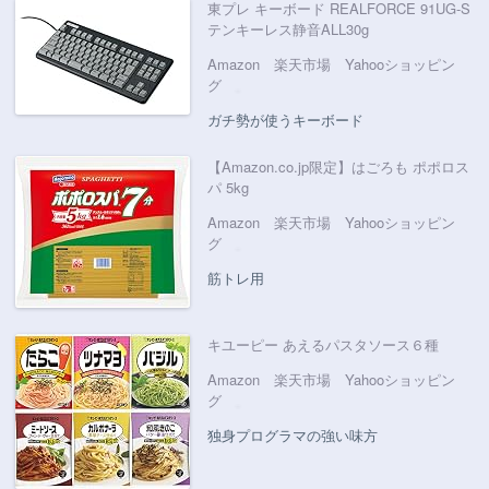
東プレ キーボード REALFORCE 91UG-S
テンキーレス静音ALL30g
Amazon
楽天市場
Yahooショッピン
グ
ガチ勢が使うキーボード
【Amazon.co.jp限定】はごろも ポポロス
パ 5kg
Amazon
楽天市場
Yahooショッピン
グ
筋トレ用
キユーピー あえるパスタソース６種
Amazon
楽天市場
Yahooショッピン
グ
独身プログラマの強い味方