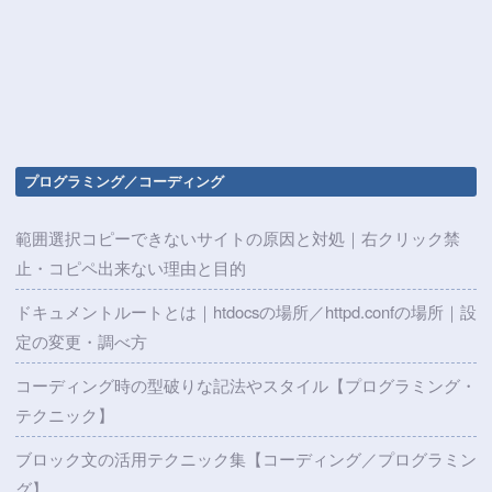
プログラミング／コーディング
範囲選択コピーできないサイトの原因と対処｜右クリック禁
止・コピペ出来ない理由と目的
ドキュメントルートとは｜htdocsの場所／httpd.confの場所｜設
定の変更・調べ方
コーディング時の型破りな記法やスタイル【プログラミング・
テクニック】
ブロック文の活用テクニック集【コーディング／プログラミン
グ】