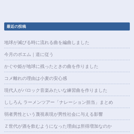
最近の投稿
地球が滅びる時に流れる曲を編曲しました
今月のポエム｜道に従う
かぐや姫が地球に残ったときの曲を作りました
コメ離れの理由は小麦の安心感
現代人がバロック音楽みたいな練習曲を作りました
ししろん ラーメンツアー「ナレーション担当」まとめ
弱者男性という蔑視表現が男性社会に与える影響
Ｚ世代が酒を飲むようになった理由は所得増加なのか