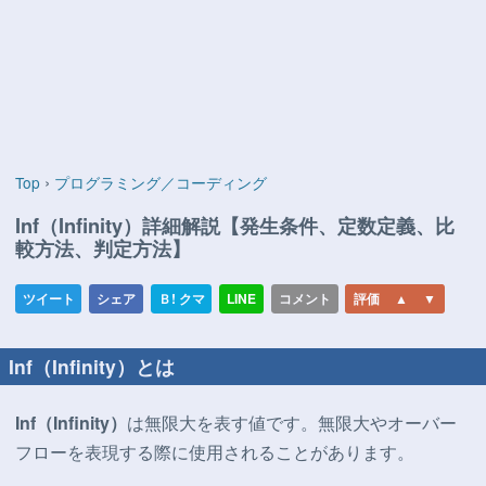
›
Top
プログラミング／コーディング
Inf（Infinity）詳細解説【発生条件、定数定義、比
較方法、判定方法】
Inf（Infinity）とは
Inf（Infinity）
は無限大を表す値です。無限大やオーバー
フローを表現する際に使用されることがあります。