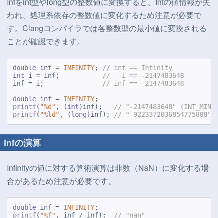
Infをint型やlong型の整数値に変換すると、Infの値情報が失
われ、処理系依存の整数値に変化するため注意が必要で
す。Clangコンパイラでは各整数型の最小値に変換される
ことが確認できます。
double
 inf = 
INFINITY
; 
// inf == Infinity
int
 i = inf;           
//   i == -2147483648
inf = i;               
// inf == -2147483648
double
 inf = 
INFINITY
printf
(
"%d"
, (
int
)inf);   
// "-2147483648" (INT_MIN)
printf
(
"%ld"
, (
long
)inf); 
// "-9223372036854775808" 
Infの演算
Infinityの値に対する算術演算は非数（NaN）に変化する場
合があるため注意が必要です。
double
 inf = 
INFINITY
printf
(
"%f"
, inf / inf);  
// "nan"