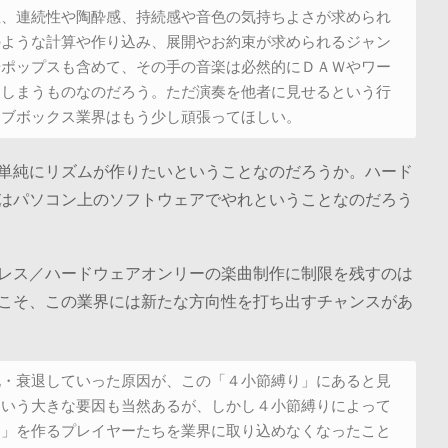
性、連続性や陶酔感、持続感や音色の気持ちよさが求められ
のような計算や作り込み、展開やお約束が求められるジャン
やポップスも含めて、その手の音楽は必然的にＤＡＷやワー
てしまうものなのだろう。ただ演奏を他者に見せるという行
ーブボックス業界はもう少し頑張ってほしい。
単純にリズムが作りたいということなのだろうか。ハード
はパソコン上のソフトウェアでやれということなのだろう
レス／ハードウェアオンリーの楽曲制作に制限を残すのは
こそ、この業界には新たな方向性を打ち出すチャンスがあ
化・衰退していった原因が、この「４小節縛り」にあると見
という大きな要因も当然あるが、しかし４小節縛りによって
楽」を作るプレイヤーたちを業界に取り込めなくなったこと