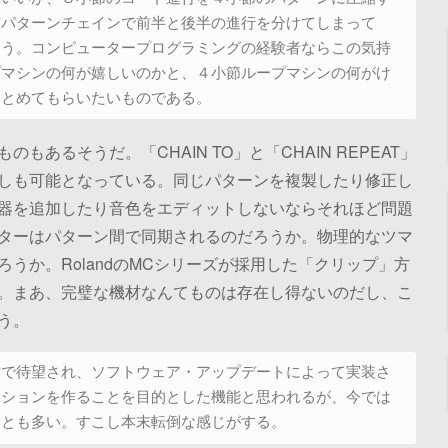
てパターンチェインで前半と後半の進行を分けてしまって
まう。コンピュータープログラミングの経験者ならこの気持
プマシンの何が嬉しいのかと、４小節ループマシンの何がけ
まとめてもらいたいものである。
あるそうだ。「CHAIN TO」と「CHAIN REPEAT」
しも可能となっている。同じパターンを複製したり修正し
器を追加したり音色をエディットしないならそれほど問題
ターはパターン間で同期されるのだろうか。物理的なツマ
うか。RolandのMCシリーズが採用した「クリップ」方
。まあ、完璧な機材なんてものは存在し得ないのだし、こ
う。
材で待望され、ソフトウェア・アップデートによって実装さ
クションを作ることを目的とした機能と思われるが、今では
ことも多い。すこし本末転倒な感じがする。