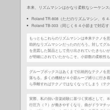
本来、リズムマシンはかなり柔軟なシーケンス
Roland TR-808
（ただのリズムマシン、６４
Roland TB-303
（同じく６４小節まで対応す
もっともこれらのリズムマシンは本来テクノを
助的なリズムマシンだったのだろう。対してグ
を意図した製品として売り出されていたきらい
が明確にされていたからこそ、小節数の柔軟性
グルーブボックスはあくまで伝統的なテクノを
落ちる。多くの機材が４小節ループ縛りに行き
ら乖離すればテクノではなくなってしまう（テ
実際、私の拙い音楽経験に基づく実感として、
行圧力（？）が働きやすくなり、曲がドラマチ