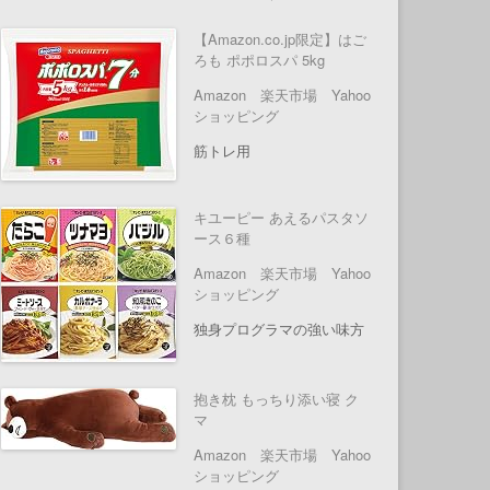
【Amazon.co.jp限定】はご
ろも ポポロスパ 5kg
Amazon
楽天市場
Yahoo
ショッピング
筋トレ用
キユーピー あえるパスタソ
ース６種
Amazon
楽天市場
Yahoo
ショッピング
独身プログラマの強い味方
抱き枕 もっちり添い寝 ク
マ
Amazon
楽天市場
Yahoo
ショッピング