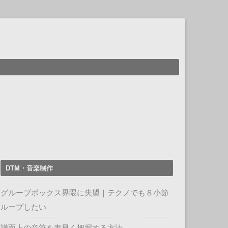
DTM・音楽制作
グルーブボックス界隈に失望｜テクノでも８小節
ループしたい
譜面上の音符を素早く把握する方法