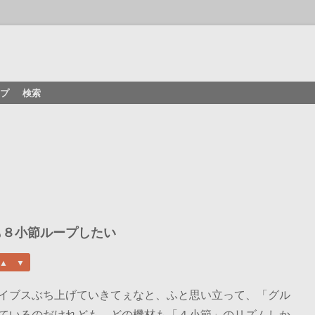
プ
検索
も８小節ループしたい
イブスぶち上げていきてぇなと、ふと思い立って、「グル
ているのだけれども、どの機材も「４小節」のリズムしか