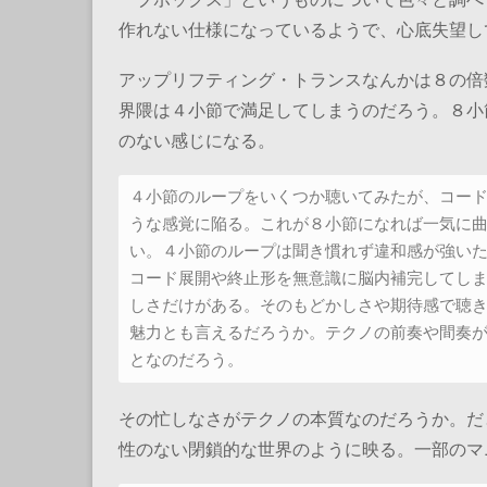
作れない仕様になっているようで、心底失望し
アップリフティング・トランスなんかは８の倍
界隈は４小節で満足してしまうのだろう。８小
のない感じになる。
４小節のループをいくつか聴いてみたが、コー
うな感覚に陥る。これが８小節になれば一気に
い。４小節のループは聞き慣れず違和感が強い
コード展開や終止形を無意識に脳内補完してし
しさだけがある。そのもどかしさや期待感で聴
魅力とも言えるだろうか。テクノの前奏や間奏
となのだろう。
その忙しなさがテクノの本質なのだろうか。だ
性のない閉鎖的な世界のように映る。一部のマ