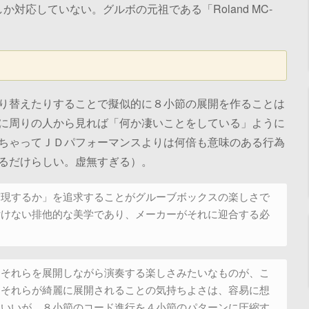
までしか対応していない。グルボの元祖である「Roland MC-
。
り替えたりすることで擬似的に８小節の展開を作ることは
に周りの人から見れば「何か凄いことをしている」ように
ちゃってＪＤパフォーマンスよりは何倍も意味のある行為
るだけらしい。虚無すぎる）。
実現するか」を追求することがグルーブボックスの楽しさで
付けない排他的な美学であり、メーカーがそれに迎合する必
、それらを展開しながら演奏する楽しさみたいなものが、こ
、それらが綺麗に展開されることの気持ちよさは、容易に想
もいいが、８小節のコード進行を４小節のパターンに圧縮す