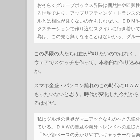
おそらくグルーブボックス界隈は偶然性や即興
る世界であり、アップリフティング・トランス
ルとは相性が良くないのかもしれない。ＥＤＭ
クステーションで作り込むスタイルに行き着い
為は、この先も無くなることはないから、グル
この界隈の人たちは曲が作りたいのではなく、
ウェアでスケッチを作って、本格的な作り込み
か。
スマホ全盛・パソコン離れのこの時代にＤＡＷ
もったいないと思う。時代が変化した今だから
るはずだ。
私はグルボの世界がマニアックなものへと先鋭
ている。ＤＡＷの普及や海外トレンドへの追従
「８小節ベースの分かりやすいキャッチーな音