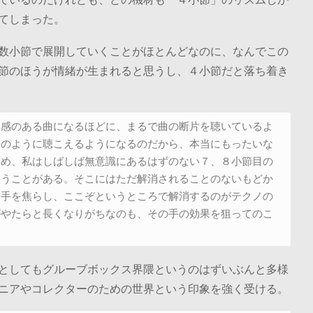
てしまった。
数小節で展開していくことがほとんどなのに、なんでこの
節のほうが情緒が生まれると思うし、４小節だと落ち着き
ド感のある曲になるほどに、まるで曲の断片を聴いているよ
曲のように聴こえるようになるのだから、本当にもったいな
ため、私はしばしば無意識にあるはずのない７、８小節目の
まうことがある。そこにはただ解消されることのないもどか
き手を焦らし、ここぞというところで解消するのがテクノの
がやたらと長くなりがちなのも、その手の効果を狙ってのこ
としてもグルーブボックス界隈というのはずいぶんと多様
ニアやコレクターのための世界という印象を強く受ける。