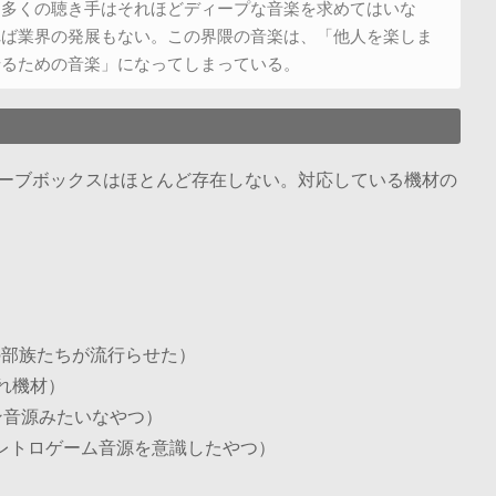
。多くの聴き手はそれほどディープな音楽を求めてはいな
れば業界の発展もない。この界隈の音楽は、「他人を楽しま
せるための音楽」になってしまっている。
ーブボックスはほとんど存在しない。対応している機材の
）
）
の部族たちが流行らせた）
しゃれ機材）
ァミコン音源みたいなやつ）
ESIS（レトロゲーム音源を意識したやつ）