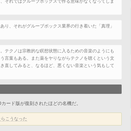
り、それではグルーブボックスで作る意味がなくなってしま
であり、それがグルーブボックス業界の行き着いた「真理」
う。テクノは宗教的な瞑想状態に入るための音楽のようにも
いう言葉もある。また薬をヤりながらテクノを聴くという文
聴き直してみると、なるほど、悪くない音楽という気もして
すぎてSDカード版が復刻されたほどの名機だ。
ったらこうなった