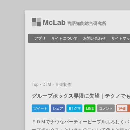
McLab
言語知能総合研究所
コンテンツへ移動
アプリ
サイトについて
お問い合わせ
サイトマッ
›
Top
DTM・音楽制作
グルーブボックス界隈に失望｜テクノで
ＥＤＭでナウなパーティーピープルよろしくバ
ーブボックス」というものについて色々と調べ