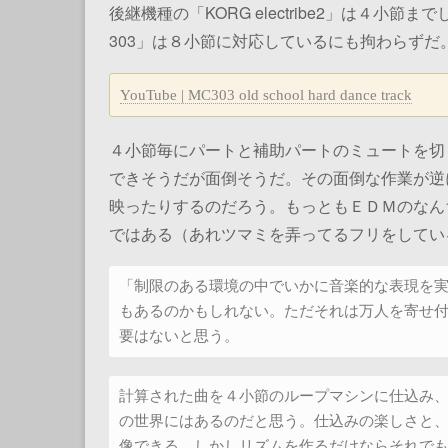
後継機種の「KORG electribe2」は４小節
303」は８小節に対応しているにも拘わらずだ
YouTube | MC303 old school hard dance track
４小節毎にパートと補助パートのミュートを切
できそうだが面倒そうだ。その面倒な作業が逆
映ったりするのだろう。もっともＥＤＭのなん
ではある（あれツマミを弄ってるフリをしてい
「制限のある環境の中でいかに音楽的な表現を
もあるのかもしれない。ただそれは万人を寄せ
要はないと思う。
計算された曲を４小節のループマシンに仕込み
の世界にはあるのだと思う。仕込みの楽しさと
像できる。しかしリズムを作るだけならそれで