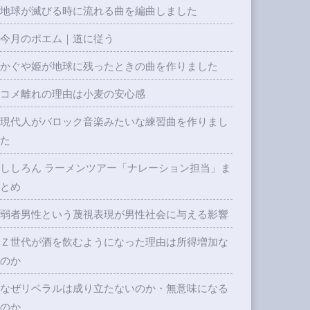
地球が滅びる時に流れる曲を編曲しました
今月のポエム｜道に従う
かぐや姫が地球に残ったときの曲を作りました
コメ離れの理由は小麦の安心感
現代人がバロック音楽みたいな練習曲を作りまし
た
ししろん ラーメンツアー「ナレーション担当」ま
とめ
弱者男性という蔑視表現が男性社会に与える影響
Ｚ世代が酒を飲むようになった理由は所得増加な
のか
なぜリベラルは成り立たないのか・無意味になる
のか