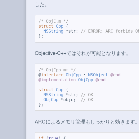
した。
/* ObjC.m */
struct
Cpp
 {

NSString
 *str; 
// ERROR: ARC forbids O
Objective-C++ではそれが可能となります。
/* ObjCpp.mm */
@
interface
ObjCpp
 : 
NSObject
@end
@implementation
ObjCpp
@end
struct
Cpp
 {

NSString
 *str; 
// OK
ObjCpp
 *objc;  
// OK
ARCによるメモリ管理もしっかりと効きます
if
 (
true
) {
