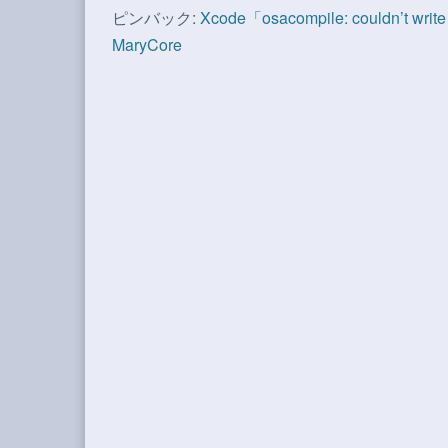
ピンバック:
Xcode「osacompile: couldn’t write to
MaryCore