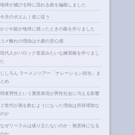
地球が滅びる時に流れる曲を編曲しました
今月のポエム｜道に従う
かぐや姫が地球に残ったときの曲を作りました
コメ離れの理由は小麦の安心感
現代人がバロック音楽みたいな練習曲を作りまし
た
ししろん ラーメンツアー「ナレーション担当」ま
とめ
弱者男性という蔑視表現が男性社会に与える影響
Ｚ世代が酒を飲むようになった理由は所得増加な
のか
なぜリベラルは成り立たないのか・無意味になる
のか