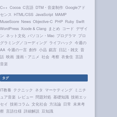
C++
Cocoa
C言語
DTM・音楽制作
Googleアド
センス
HTML/CSS
JavaScript
MAMP
MuseScore
News
Objective-C
PHP
Ruby
Swift
WordPress
Xcode & Clang
まとめ
コード
デザイ
ン
ネット文化
パソコン・Mac
プログラマ
プロ
グラミング／コーディング
ライフハック
今週の
AA
今週の一言
創作
小品
戯言
日記・雑文
昔
話
映画
漫画・アニメ
社会
考察
衣食住
言語
音楽
タグ
IT教養
テクニック
ネタ
マーケティング
ミニチ
ュア音楽
レビュー
問題対処
基礎知識
技術エッ
セイ
技術コラム
文化社会
方法論
日常
未来考
察
言語仕様
詳細解説
豆知識