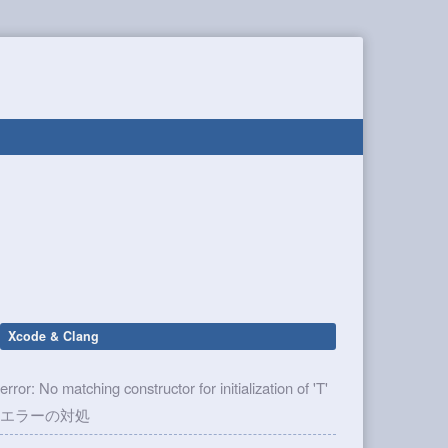
Xcode & Clang
error: No matching constructor for initialization of 'T'
エラーの対処