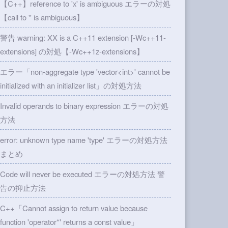
【C++】reference to 'x' is ambiguous エラーの対処
【call to '' is ambiguous】
警告 warning: XX is a C++11 extension [-Wc++11-
extensions] の対処【-Wc++1z-extensions】
エラー「non-aggregate type 'vector<int>' cannot be
initialized with an initializer list」の対処方法
Invalid operands to binary expression エラーの対処
方法
error: unknown type name 'type' エラーの対処方法
まとめ
Code will never be executed エラーの対処方法 警
告の抑止方法
C++「Cannot assign to return value because
function 'operator*' returns a const value」