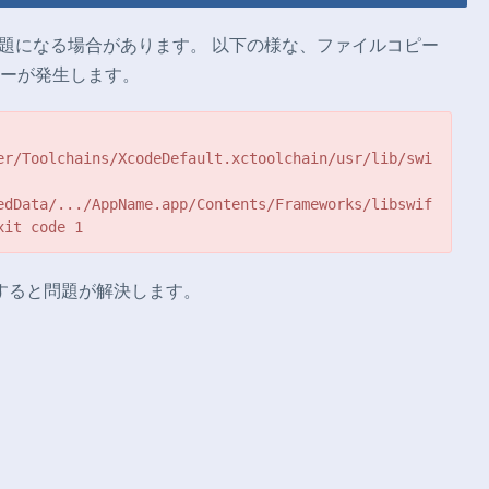
問題になる場合があります。 以下の様な、ファイルコピー
ーが発生します。
er/Toolchains/XcodeDefault.xctoolchain/usr/lib/swi
edData/.../AppName.app/Contents/Frameworks/libswif
xit code 1
再起動すると問題が解決します。