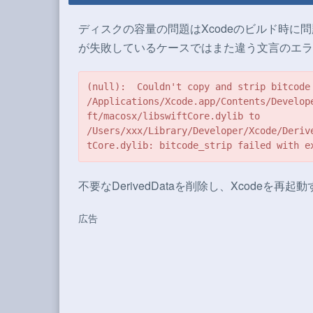
ディスクの容量の問題はXcodeのビルド時に
が失敗しているケースではまた違う文言のエラ
(null):  Couldn't copy and strip bitcode 
/Applications/Xcode.app/Contents/Develop
ft/macosx/libswiftCore.dylib to 
/Users/xxx/Library/Developer/Xcode/Deriv
tCore.dylib: bitcode_strip failed with e
不要なDerivedDataを削除し、Xcodeを
広告