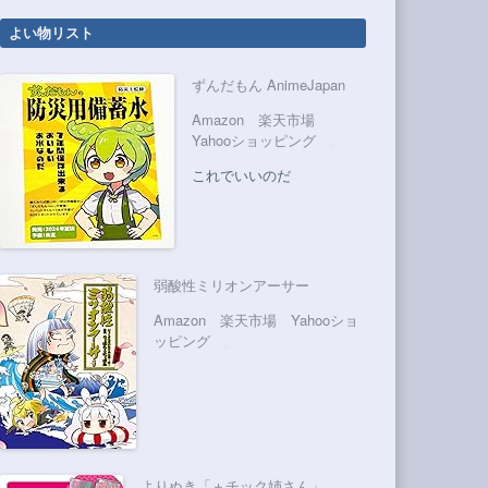
よい物リスト
ずんだもん AnimeJapan
Amazon
楽天市場
Yahooショッピング
これでいいのだ
弱酸性ミリオンアーサー
Amazon
楽天市場
Yahooショ
ッピング
よりぬき「＋チック姉さん」