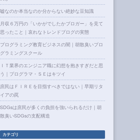
嘘なのか本当なのか分からない絶妙な豆知識
月収６万円の「いかがでしたかブロガー」を見て
思ったこと｜哀れなトレンドブログの実態
プログラミング教育ビジネスの闇｜胡散臭いプロ
グラミングスクール
ＩＴ業界のエンジニア職に幻想を抱きすぎだと思
う｜プログラマ・ＳＥはキツイ
庶民はＦＩＲＥを目指すべきではない｜早期リタ
イアの罠
SDGsは庶民が多くの負担を強いられるだけ｜胡
散臭いSDGsの支配構造
カテゴリ