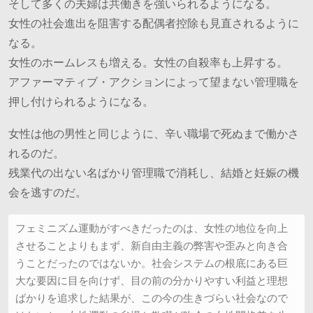
そして多くの夫婦は共働きを強いられるようになる。
女性の社会進出を阻害する配偶者控除も見直されるように
なる。
女性のホームレスも増える。女性の自殺率も上昇する。
アファーマティブ・アクションによって望まない管理職を
押し付けられるようになる。
女性は他の男性と同じように、辛い職場で死ぬまで働かさ
れるのだ。
残業代の出ない名ばかり管理職で消耗し、結婚と妊娠の機
会を逃すのだ。
フェミニズム運動がすべきだったのは、女性の地位を向上
させることよりもまず、新自由主義の弊害や歪みと向き合
うことだったのではないか。社会システムの根底にある巨
大な要因に目を向けず、目の前の分かりやすい利益と理想
ばかりを追求した結果が、この今の生きづらい社会なので