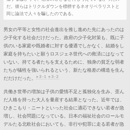
だ。彼らはトリクルダウンを標榜するネオリベラリストと
同じ論法で人々を騙したのである。
男女の平等と女性の社会進出を推し進めた先にあったのは
少子化する社会だけだった。政府の少子化対策も、既に子
供のいる家庭や既婚者に対する優遇でしかなく、結婚をし
家庭を持ちたいと願うロスジェネ世代への救済にはなって
いない。持てる者たちを支えるために、独身の貧乏な弱者
たちが犠牲を強いられるという、新たな格差の構造
を生ん
※３-１
※３-２
だだけだった。
共働き世帯の増加は子供の愛情不足と孤独化を生み、歪ん
だ人格を持った大人を量産する結果となった。近年では、
ひきこもり・ニートといった社会に適応できない若者が急
増し、社会問題になっている。日本の福祉社会のロールモ
デルたる北欧社会においても、非行や犯罪に走る若者が急