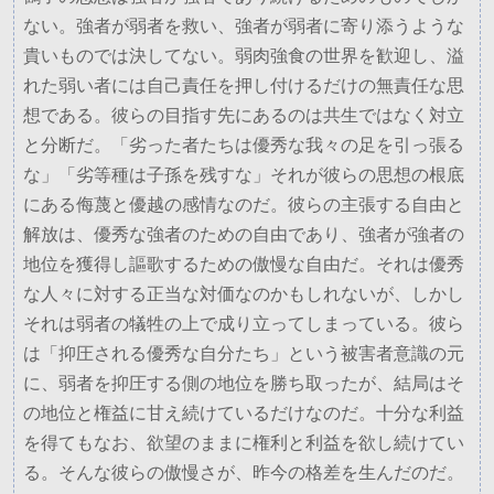
ない。強者が弱者を救い、強者が弱者に寄り添うような
貴いものでは決してない。弱肉強食の世界を歓迎し、溢
れた弱い者には自己責任を押し付けるだけの無責任な思
想である。彼らの目指す先にあるのは共生ではなく対立
と分断だ。「劣った者たちは優秀な我々の足を引っ張る
な」「劣等種は子孫を残すな」
それが彼らの思想の根底
にある侮蔑と優越の感情なのだ。彼らの主張する自由と
解放は、優秀な強者のための自由であり、強者が強者の
地位を獲得し謳歌するための傲慢な自由だ。それは優秀
な人々に対する正当な対価なのかもしれないが、しかし
それは弱者の犠牲の上で成り立ってしまっている。彼ら
は「抑圧される優秀な自分たち」という被害者意識の元
に、弱者を抑圧する側の地位を
勝ち取ったが、結局はそ
の地位と権益に甘え続けているだけなのだ。十分な利益
を得てもなお、欲望のままに権利と利益を欲し
続けてい
る。そんな彼らの傲慢さが、昨今の格差を生んだのだ。