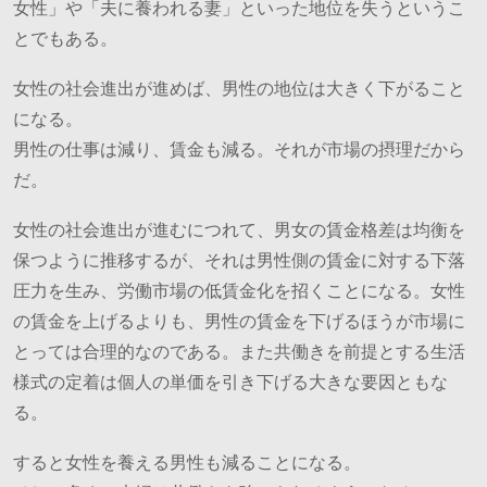
女性」や「夫に養われる妻」といった地位を失うというこ
とでもある。
女性の社会進出が進めば、男性の地位は大きく下がること
になる。
男性の仕事は減り、賃金も減る。それが
市場の摂理だから
だ。
女性の社会進出が進むにつれて、男女の賃金格差は均衡を
保つように推移するが、それは男性側の賃金に対する下落
圧力を生み、労働市場の低賃金化を招くことになる。女性
の賃金を上げるよりも、男性の賃金を下げるほうが市場に
とっては合理的なのである。また共働きを前提とする生活
様式の定着は個人の単価を引き下げる大きな要因ともな
る。
すると女性を養える男性も減ることになる。