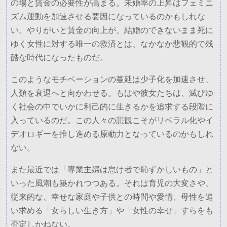
の場と賃金の必要性が高まる。未婚率の上昇はフェミニ
ズム運動を加速させる要因になっているのかもしれな
い。やりがいと賃金の向上が、結婚のできないまま死に
ゆく女性に対する唯一の救済とは、なかなか悲観的で残
酷な時代になったものだ。
このようなモチベーションの蔓延は少子化を加速させ、
人類を衰退へと向かわせる。もはや彼女たちは、滅びゆ
く社会の中でいかに利己的に生きるかを追求する段階に
入っているのだ。
この人々の悲観こそがリベラル化やイ
デオロギーを推し進める原動力となっているのかもしれ
ない。
また最近では「専業主婦は怠け者で恥ずかしいもの」と
いった風潮も築かれつつある。それは育児の大変さや、
従来的な、幸せな家庭や子供との時間や愛情、母性を
追
い求める「女らしい生き方」や「女性の幸せ」すらをも
否定しかねない。