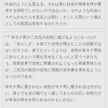
社会のようにも思える。それは単に社会や強者女性が要
求する抑圧でしかないのではないか。そのような社会シ
ステムのもたらす意志とは別に、そこに人間という個人
としての意思は存在するのだろうか。
※２
非モテ男が二次元の女性に逃げるようになったの
は、「女らしさ」を捨てた女性が増えたことの反動では
ないだろうか。捨てたというよりは、女性が非モテ男性
に女らしさという隙を見せなくなったと言うべきだろ
う。現実世界で女性に尊重されなくなった弱者男性たち
が、二次元の架空の女性に理想の女性像を求めるように
なったのである。
非モテ男に愛されない女性がモテ男に愛されるはずがな
い。誰とでも分け隔てなく接してきた心の広い女性だけ
が本当の幸せを得られるのかもしれない。