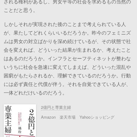
される権利があるし、男女平等の社会を求めるもの当然の
ことだと思う。
しかしそれが実現された後のことまで考えられている人
が、果たしてどれくらいいるだろうか。昨今のフェミニズ
ムは男女の対立ばかりを深め続けているが、その状態で社
会を変えれば、どういった結果が生まれるか、考えたこと
はあるのだろうか。インフラとセーフティネットが整わな
いうちに社会を急速に変えてしまえば、どういった混乱や
困窮がもたらされるか、理解できているのだろうか。行動
には必ず責任と代償が伴う。それを自覚できている人が、
一体どれだけいるのだろう。
2億円と専業主婦
Amazon
楽天市場
Yahooショッピング