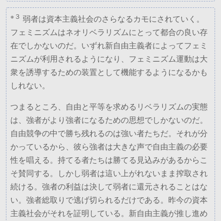
※３
弱者は資本主義社会のさらなるカモにされていく。
フェミニズムはネオリベラリズムにとって都合の良い存
在でしかないのだ。いずれ新自由主義者によってフェミ
ニズムが利用されるようになり、フェミニズム運動は大
衆を誘導するための装置として機能するようになるかも
しれない。
つまるところ、自由と平等を求めるリベラリズムの実態
は、強者がより強者になるための思想でしかないのだ。
自由競争の中で勝ち残れるのは強い者たちだ。それが分
かっているから、彼ら強者は大きな声で自由主義の必要
性を唱える。持てる者たちは勝てる見込みがあるからこ
そ賛同する。しかし弱者は這い上がれないまま搾取され
続ける。強者の利益は決して弱者に還元されることはな
い。強者総取りで逃げ切られるだけである。昨今の資本
主義社会がそれを証明している。新自由主義が推し進め