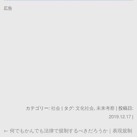
広告
カテゴリー:
社会
| タグ:
文化社会
,
未来考察
| 投稿日:
2019.12.17
|
← 何でもかんでも法律で規制するべきだろうか｜表現規制