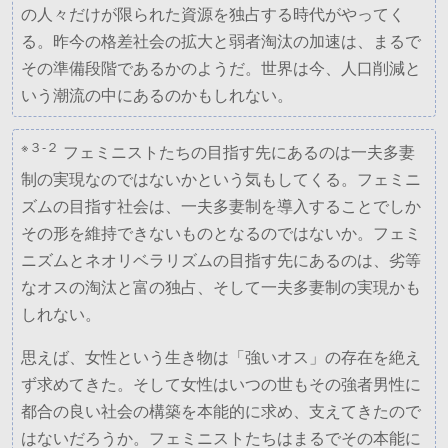
の人々だけが限られた資源を独占する時代がやってく
る。昨今の格差社会の拡大と弱者淘汰の加速は、まるで
その準備段階であるかのようだ。世界は今、人口削減と
いう潮流の中にあるのかもしれない。
※３-２
フェミニストたちの目指す先にあるのは一夫多妻
制の実現なのではないかという気もしてくる。フェミニ
ズムの目指す社会は、一夫多妻制を導入することでしか
その形を維持できないものとなるのではないか。フェミ
ニズムとネオリベラリズムの目指す先にあるのは、劣等
なオスの淘汰と富の独占、そして一夫多妻制の実現かも
しれない。
思えば、女性という生き物は「強いオス」の存在を絶え
ず求めてきた。そして女性はいつの世もその強者男性に
都合の良い社会の構築を本能的に求め、支えてきたので
はないだろうか。フェミニストたちはまるでその本能に