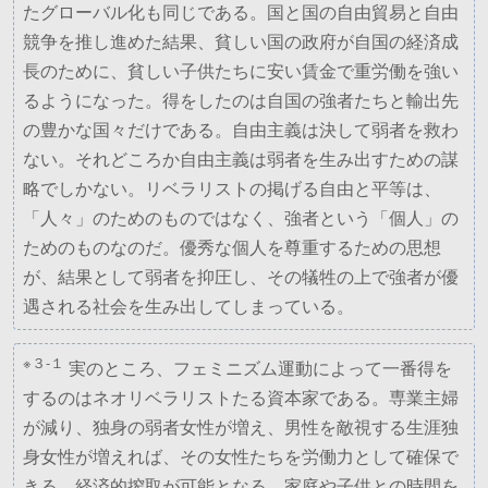
たグローバル化も同じである。国と国の自由貿易と自由
競争を推し進めた結果、貧しい国の政府が自国の経済成
長のために、貧しい子供たちに安い賃金で重労働を強い
るようになった。得をしたのは自国の強者たちと輸出先
の豊かな国々だけである。自由主義は決して弱者を救わ
ない。それどころか自由主義は弱者を生み出すための謀
略でしかない。リベラリストの掲げる自由と平等は、
「人々」のためのものではなく、強者という「個人」の
ためのものなのだ。優秀な個人を尊重するための思想
が、結果として弱者を抑圧し、その犠牲の上で強者が優
遇される社会を生み出してしまっている。
※３-１
実のところ、フェミニズム運動によって一番得を
するのはネオリベラリストたる資本家である。専業主婦
が減り、独身の弱者女性が増え、男性を敵視する生涯独
身女性が増えれば、その女性たちを労働力として確保で
きる。経済的搾取が可能となる。家庭や子供との時間を