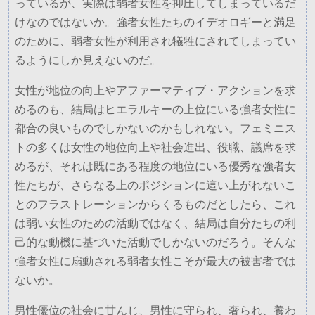
っているが、実際は弱者女性を抑圧してしまっているだ
けなのではないか。強者女性たちのイデオロギーと満足
のために、弱者女性が利用され犠牲にされてしまってい
るようにしか見えないのだ。
女性が地位の向上やアファーマティブ・アクションを求
めるのも、結局はヒエラルキーの上位にいる強者女性に
都合の良いものでしかないのかもしれない。フェミニス
トの多くは女性の地位向上や社会進出、役職、議席を求
めるが、それは既にある程度の地位にいる優秀な強者女
性たちが、さらなる上のポジションに這い上がれないこ
とのフラストレーションからくるものだとしたら、これ
は弱い女性のための活動ではなく、結局は自分たちの
利
己的な動機に基づいた活動でしかないのだろう。そんな
強者女性に扇動される弱者女性こそが最大の被害者では
ないか。
男性優位の社会に甘んじ、男性に守られ、奢られ、養わ