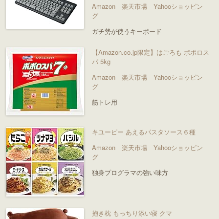
Amazon
楽天市場
Yahooショッピン
グ
ガチ勢が使うキーボード
【Amazon.co.jp限定】はごろも ポポロス
パ 5kg
Amazon
楽天市場
Yahooショッピン
グ
筋トレ用
キユーピー あえるパスタソース６種
Amazon
楽天市場
Yahooショッピン
グ
独身プログラマの強い味方
抱き枕 もっちり添い寝 クマ