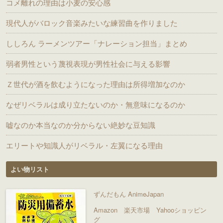
コメ離れの理由は小麦の安心感
現代人がバロック音楽みたいな練習曲を作りました
ししろん ラーメンツアー「ナレーション担当」まとめ
弱者男性という蔑視表現が男性社会に与える影響
Ｚ世代が酒を飲むようになった理由は所得増加なのか
なぜリベラルは成り立たないのか・無意味になるのか
嘘なのか本当なのか分からない絶妙な豆知識
エリートや知識人がリベラル・左翼になる理由
よい物リスト
ずんだもん AnimeJapan
Amazon
楽天市場
Yahooショッピン
グ