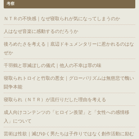
考察
ＮＴＲの不快感｜なぜ寝取られが気になってしまうのか
人はなぜ音楽に感動するのだろうか
後ろめたさを考える｜底辺ドキュメンタリーに惹かれるのはな
ぜか
千羽鶴と罪滅ぼしの儀式｜他人の不幸は罪の味
寝取られトロイと竹取の悪女｜グローバリズムは無慈悲で醜い
闘争本能
寝取られ（ＮＴＲ）が流行りだした理由を考える
成人向けコンテンツの「ヒロイン羨望」と「女性への感情移
入」について
芸術は性欲｜滅びゆく男たちは子作りではなく創作活動に励む