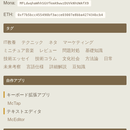
Mona:
MFLdwqhaWhhSGVfkmA9wwzDUVkNhUWAfX9
ETH:
0xf7b5bcc455490bf3acce03007e8bba427434bcb4
タグ
IT教養
テクニック
ネタ
マーケティング
ミニチュア音楽
レビュー
問題対処
基礎知識
技術エッセイ
技術コラム
文化社会
方法論
日常
未来考察
言語仕様
詳細解説
豆知識
自作アプリ
キーボード拡張アプリ
McTap
テキストエディタ
McEditor