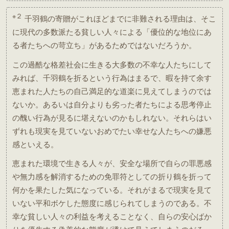
※２
千羽鶴の寄贈がこれほどまでに非難される理由は、そこ
に現代の多数派たる貧しい人々による「優位的な地位にあ
る者たちへの苛立ち」があるためではないだろうか。
この過酷な格差社会に生きる大多数の不幸な人たちにして
みれば、千羽鶴を折るという行為はまるで、暇を持て余す
恵まれた人たちの自己満足的な道楽に見えてしまうのでは
ないか。あるいは自分よりも劣った者たちによる思考停止
の醜い行為が見るに堪えないのかもしれない。それらはい
ずれも現実を見ていないおめでたい幸せな人たちへの嫌悪
感といえる。
恵まれた環境で生きる人々が、安全な場所で自らの罪悪感
や無力感を解消するための免罪符としての折り鶴を折って
何かを果たした気になっている。それがまるで現実を見て
いない平和ボケした態度に感じられてしまうのである。不
幸な貧しい人々の利益を考えることなく、自らの安心ばか