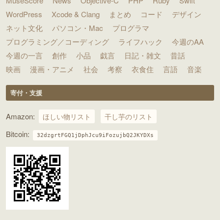
MuseScore
News
Objective-C
PHP
Ruby
Swift
WordPress
Xcode & Clang
まとめ
コード
デザイン
ネット文化
パソコン・Mac
プログラマ
プログラミング／コーディング
ライフハック
今週のAA
今週の一言
創作
小品
戯言
日記・雑文
昔話
映画
漫画・アニメ
社会
考察
衣食住
言語
音楽
寄付・支援
Amazon:
ほしい物リスト
干し芋のリスト
Bitcoin:
32dzgrtFGQ1jDphJcu9iFozujbQ2JKYDXs