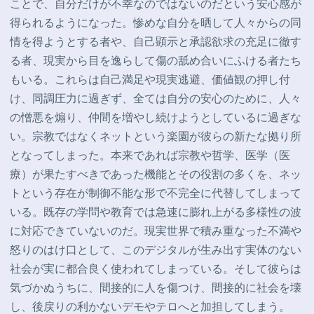
ことで、自分だけが不幸なのではないのだという安心感が
得られるようになった。惨めな自分を晒して人々からの同
情を得ようとする者や、自己顕示と承認欲求の充足に徹す
る者、現実から目を逸らして傷の舐め合いにふける者たち
もいる。これらは自己満足や現実逃避、価値観の押し付
け、同調圧力に過ぎず、全ては自分の安心のために、人々
の憎悪を煽り、仲間を増やし続けようとしているに過ぎな
い。宗教ではなくネットという楽園が彼らの新たな拠り所
となってしまった。本来であれば宗教や哲学、医学（医
療）が果たすべきであった機能とその役割の多くを、ネッ
トという存在が制御不能な形で不完全に代替してしまって
いる。既存の学問や教育では急速に膨れ上がる多様性の波
に対応できていないのだ。現実世界で積み重なった不満や
怒りのはけ口として、このデジタルが生み出す実体のない
社会が実に都合良く使われてしまっている。そして彼らは
気づかぬうちに、間接的に人を傷つけ、間接的に社会を壊
し、後戻りの利かないデモやテロへと加担してしまう。