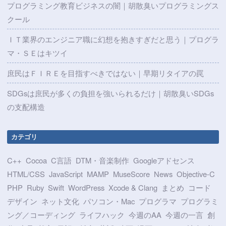
プログラミング教育ビジネスの闇｜胡散臭いプログラミングス
クール
ＩＴ業界のエンジニア職に幻想を抱きすぎだと思う｜プログラ
マ・ＳＥはキツイ
庶民はＦＩＲＥを目指すべきではない｜早期リタイアの罠
SDGsは庶民が多くの負担を強いられるだけ｜胡散臭いSDGs
の支配構造
カテゴリ
C++
Cocoa
C言語
DTM・音楽制作
Googleアドセンス
HTML/CSS
JavaScript
MAMP
MuseScore
News
Objective-C
PHP
Ruby
Swift
WordPress
Xcode & Clang
まとめ
コード
デザイン
ネット文化
パソコン・Mac
プログラマ
プログラミ
ング／コーディング
ライフハック
今週のAA
今週の一言
創