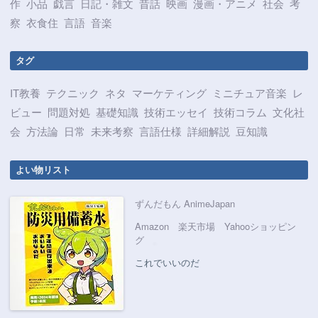
作
小品
戯言
日記・雑文
昔話
映画
漫画・アニメ
社会
考
察
衣食住
言語
音楽
タグ
IT教養
テクニック
ネタ
マーケティング
ミニチュア音楽
レ
ビュー
問題対処
基礎知識
技術エッセイ
技術コラム
文化社
会
方法論
日常
未来考察
言語仕様
詳細解説
豆知識
よい物リスト
ずんだもん AnimeJapan
Amazon
楽天市場
Yahooショッピン
グ
これでいいのだ