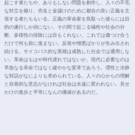
起こす者たちや、ありもしない問題を創作し、人々の不毛
な対立を煽り、売名と金儲けのために
都合の良い正義を主
張する者たちもいる。正義の革命家を気取った彼らには目
的の遂行しか頭にない。その間で起こる犠牲や社会の分
断、多様性の排除には目もくれない。これでは傷つけ合う
だけで何も前に進まない。反発や憎悪ばかりが生み出され
続ける。
サイコパス的な英雄は成熟した社会では通用しな
い。革命はもはや時代遅れではないか。現代に必要なのは
早急なる革命ではなく緩やかな変革であろう。理性と冷静
な対話がなによりも求められている。人々の心からの理解
と自発的な意志がなければ社会は永遠に変われない。見せ
かけの進歩と平等になんの価値があるのだ。