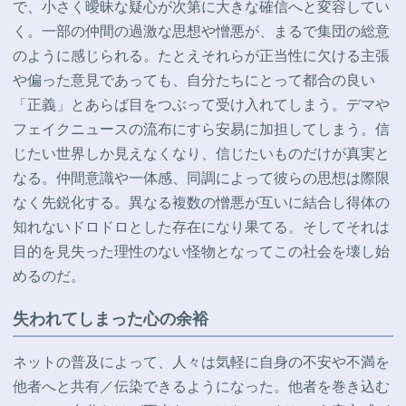
で、小さく曖昧な疑心が次第に大きな確信へと変容してい
く。一部の仲間の過激な思想や憎悪が、まるで集団の総意
のように感じられる。たとえそれらが正当性に欠ける主張
や偏った意見であっても、自分たちにとって都合の良い
「正義」とあらば目をつぶって受け入れてしまう。デマや
フェイクニュースの流布にすら安易に加担してしまう。信
じたい世界しか見えなくなり、信じたいものだけが真実と
なる。仲間意識や一体感、同調によって彼らの思想は際限
なく先鋭化する。異なる複数の憎悪が互いに結合し
得体の
知れないドロドロとした存在になり果てる。そしてそれは
目的を見失った理性のない怪物となってこの社会を壊し始
めるのだ。
失われてしまった心の余裕
ネットの普及によって、人々は気軽に自身の不安や不満を
他者へと共有／伝染できるようになった。他者を巻き込む