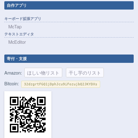
自作アプリ
キーボード拡張アプリ
McTap
テキストエディタ
McEditor
寄付・支援
Amazon:
ほしい物リスト
干し芋のリスト
Bitcoin:
32dzgrtFGQ1jDphJcu9iFozujbQ2JKYDXs