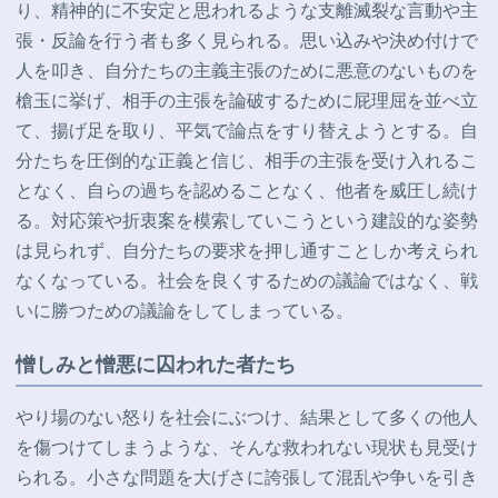
り、精神的に不安定と思われるような支離滅裂な言動や主
張・反論を行う者も多く見られる。思い込みや決め付けで
人を叩き、自分たちの主義主張のために悪意のないものを
槍玉に挙げ、相手の主張を論破するために屁理屈を並べ立
て、揚げ足を取り、平気で論点をすり替えようとする。自
分たちを圧倒的な正義と信じ、相手の主張を受け入れるこ
となく、自らの過ちを認めることなく、他者を威圧し続け
る。対応策や折衷案を模索していこうという建設的な姿勢
は見られず、自分たちの要求を押し通すことしか考えられ
なくなっている。社会を良くするための議論ではなく、戦
いに勝つための議論をしてしまっている。
憎しみと憎悪に囚われた者たち
やり場のない怒りを社会にぶつけ、結果として多くの他人
を傷つけてしまうような、そんな救われない現状も見受け
られる。
小さな問題を大げさに誇張して混乱や
争いを引き