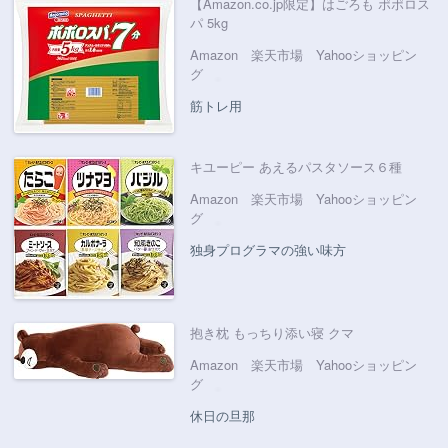
【Amazon.co.jp限定】はごろも ポポロス
パ 5kg
Amazon
楽天市場
Yahooショッピン
グ
筋トレ用
キユーピー あえるパスタソース６種
Amazon
楽天市場
Yahooショッピン
グ
独身プログラマの強い味方
抱き枕 もっちり添い寝 クマ
Amazon
楽天市場
Yahooショッピン
グ
休日の旦那