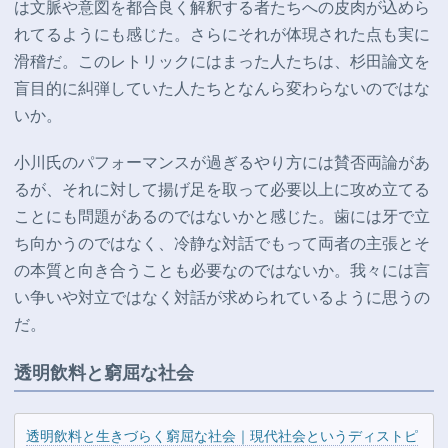
は文脈や意図を都合良く解釈する者たちへの皮肉が込めら
れてるようにも感じた。さらにそれが体現された点も実に
滑稽だ。このレトリックにはまった人たちは、杉田論文を
盲目的に糾弾していた人たちとなんら変わらないのではな
いか。
小川氏のパフォーマンスが過ぎるやり方には賛否両論があ
るが、それに対して揚げ足を取って必要以上に攻め立てる
ことにも問題があるのではないかと感じた。歯には牙で立
ち向かうのではなく、冷静な対話でもって両者の主張とそ
の本質と向き合うことも必要なのではないか。我々には言
い争いや対立ではなく対話が求められているように思うの
だ。
透明飲料と窮屈な社会
透明飲料と生きづらく窮屈な社会｜現代社会というディストピ