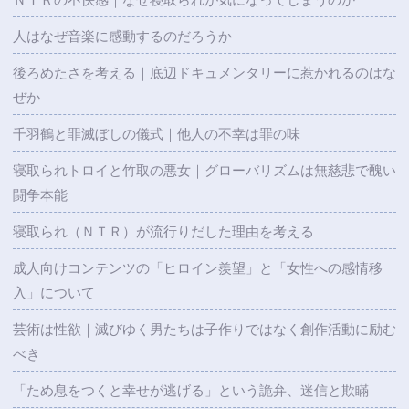
人はなぜ音楽に感動するのだろうか
後ろめたさを考える｜底辺ドキュメンタリーに惹かれるのはな
ぜか
千羽鶴と罪滅ぼしの儀式｜他人の不幸は罪の味
寝取られトロイと竹取の悪女｜グローバリズムは無慈悲で醜い
闘争本能
寝取られ（ＮＴＲ）が流行りだした理由を考える
成人向けコンテンツの「ヒロイン羨望」と「女性への感情移
入」について
芸術は性欲｜滅びゆく男たちは子作りではなく創作活動に励む
べき
「ため息をつくと幸せが逃げる」という詭弁、迷信と欺瞞