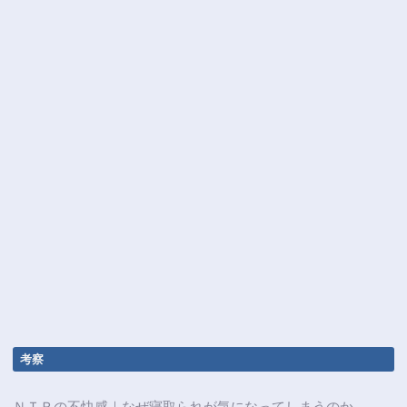
考察
ＮＴＲの不快感｜なぜ寝取られが気になってしまうのか