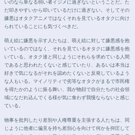
いのなら単なる弱い者イジメに過ぎないということだ。た
だ
叩きやすいから叩いているだけに過ぎない。そしてその
嫌悪はオタクアニメではなくそれを見ているオタクに向け
られていることにも気づくべきだ。
萌え絵に嫌悪を示す人たちは、萌え絵に対して嫌悪感を抱
いているのではなく、それを見ているオタクに嫌悪感を抱
いている。オタク達と同じようにそれらを求めている人間
であると思われたくないと感じていたり、あるいは本当は
好きで気になるがそれを認めたくないと反発しているよう
な人もいる。マイノリティで劣等なオタクがまるで市民権
を得たかのように振る舞い、我が物顔で自分たちの社会領
域になだれ込んでくる様が気に食わず我慢ならないと感じ
ている。
物事を批判したり差別や人権尊重を主張する人たちは、同
じように他者に偏見を持ち差別心を向けて何かを抑圧して