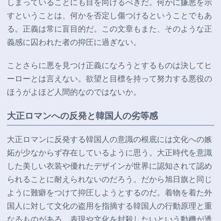
しまっていることにも目を向けるべきだ。何かに嫌悪を示
すということは、何かを否定し傷つけるということでもあ
る。正義は常に盲目的だ。この文章もまた、そのような正
義感に囚われた者の抑圧に過ぎない。
ことさらに悪を見つけ正義になろうとするものは決してヒ
ーローとは言えない。欲望と目標を持って努力する悪役の
ほうがよほど人間的なのではないか。
大正ロマンへの反発と韓国人の劣等感
大正ロマンに反発する韓国人の意識の根底には文化への嫉
妬が少なからず存在しているように思う。大正時代を意識
した美しい衣装や優れたデザインが世界に認知されて認め
られることに耐えられないのだろう。だから旭日旗と同じ
ように難癖をつけて抑圧しようとするのだ。着物を着た外
国人に対して文化の盗用を指摘する韓国人の行動原理と重
なるものがある。表現や文化を封殺したいという動機が透