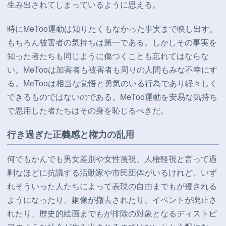
生み出されてしまっているように思える。
時にMeToo運動は知りたくもなかった事実まで映し出す。
もちろん被害者の気持ちは第一である。しかしその事実を
知った者たちも同じように傷つくことも忘れてはならな
い。MeTooは加害者も被害者も周りの人間もみな不幸にす
る。MeTooは相当な覚悟と勇気のいる行為であり軽々しく
できるものではないのである。MeToo運動を安易な気持ち
で悪用した者たちはその身を恥じるべきだ。
行き過ぎた正義感と権力の乱用
何でもかんでも男女差別や女性蔑視、人権軽視と言って過
剰なほどに抗議する活動家や市民団体がいるけれど、いず
れそういった人たちによって表現の自由までもが侵される
ようになったり、銅像が撤去されたり、イベントが廃止さ
れたり、歴史的絵画までもが排除の対象となるディストピ