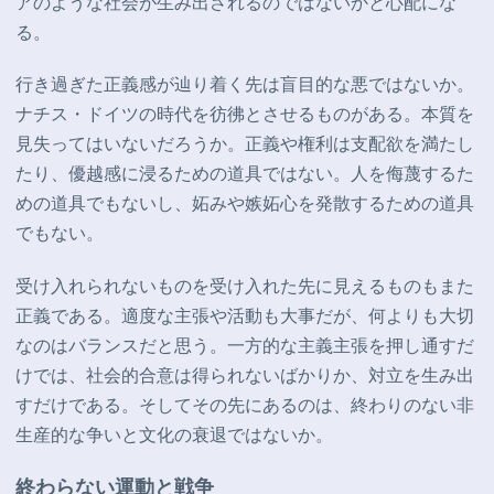
アのような社会が生み出されるのではないかと心配にな
る。
行き過ぎた正義感が辿り着く先は盲目的な悪ではないか。
ナチス・ドイツの時代を彷彿とさせるものがある。本質を
見失ってはいないだろうか。正義や権利は支配欲を満たし
たり、優越感に浸るための道具ではない。人を侮蔑するた
めの道具でもないし、妬みや嫉妬心を発散するための道具
でもない。
受け入れられないものを受け入れた先に見えるものもまた
正義である。適度な主張や活動も大事だが、何よりも大切
なのはバランスだと思う。一方的な主義主張を押し通すだ
けでは、社会的合意は得られないばかりか、対立を生み出
すだけである。そしてその先にあるのは、終わりのない非
生産的な争いと文化の衰退ではないか。
終わらない運動と戦争